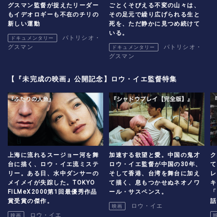
グスマン監督が捉えたリーダー
ごとくそびえる不変の山々は、
もイデオロギーも不在のチリの
その足元で繰り広げられる生と
新しい運動
死を、ただ静かに見つめ続けて
いる。
パトリシオ・
ドキュメンタリー
グスマン
パトリシオ・
ドキュメンタリー
グスマン
【『未完成の映画』公開記念】ロウ・イエ監督特集
上海に流れるスージョー河を舞
加速する欲望と愛。中国の鬼才
ク
台に描く、ロウ・イエ流ミステ
ロウ・イエ監督が中国の30年、
て
リー。ある日、水中ダンサーの
そして香港、台湾を舞台に加え
レ
メイメイが失踪した。TOKYO
て描く、息もつかせぬネオノワ
キ
FILMeX2000第1回最優秀作品
ール・サスペンス。
「
賞受賞の傑作。
話
ロウ・イエ
映画
イ
ロウ・イエ
映画