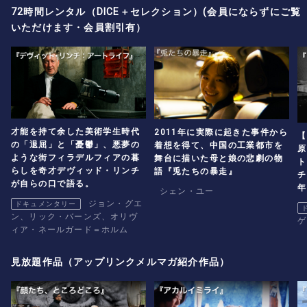
72時間レンタル（DICE＋セレクション）(会員にならずにご覧
出す。
いただけます・会員割引有）
才能を持て余した美術学生時代
2011年に実際に起きた事件から
【
の「退屈」と「憂鬱」、悪夢の
着想を得て、中国の工業都市を
原
ような街フィラデルフィアの暮
舞台に描いた母と娘の悲劇の物
ト
らしを奇才デヴィッド・リンチ
語『兎たちの暴走』
チ
が自らの口で語る。
年
シェン・ユー
ジョン・グエ
ドキュメンタリー
ン、リック・バーンズ、オリヴ
ゲ
ィア・ネールガード＝ホルム
見放題作品（アップリンクメルマガ紹介作品）