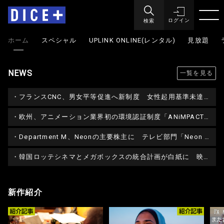
検索
ログイン
ホーム
スペシャル
UPLINK ONLINE(レンタル)
見放題
NEWS
一覧を見る
フランスCNC、男女平等促進へ新制度 女性起用基準未達の作品は助成金を10％減額
欧州、アニメーション業界初の環境認証制度「ANiMPACT」を試験導入 持続可能な制作の基準策定へ
Department M、Neonの主要株主に テレビ部門「Neon TV」を新設へ
韓国ロッテシネマとメガボックスの統合計画が白紙に 映画館業界の再編構想が頓挫
新作紹介