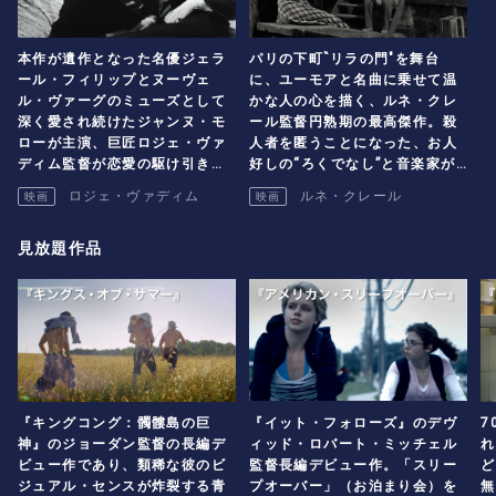
本作が遺作となった名優ジェラ
パリの下町‶リラの門″を舞台
ール・フィリップとヌーヴェ
に、ユーモアと名曲に乗せて温
ル・ヴァーグのミューズとして
かな人の心を描く、ルネ・クレ
深く愛され続けたジャンヌ・モ
ール監督円熟期の最高傑作。殺
ローが主演、巨匠ロジェ・ヴァ
人者を匿うことになった、お人
ディム監督が恋愛の駆け引きを
好しの“ろくでなし”と音楽家が
巧みに描いたラクロによる同名
織りなす人情物語。
ロジェ・ヴァディム
ルネ・クレール
映画
映画
小説の映画化作品が4Kデジタ
ル・リマスター版で美しく蘇
見放題作品
る！
『キングコング：髑髏島の巨
『イット・フォローズ』のデヴ
7
神』のジョーダン監督の長編デ
ィッド・ロバート・ミッチェル
れ
ビュー作であり、類稀な彼のビ
監督長編デビュー作。「スリー
ど
ジュアル・センスが炸裂する青
プオーバー」（お泊まり会）を
無