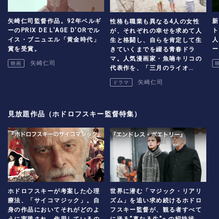
矢崎仁司監督作品。92年ベルギ
新
性格も職業も異なる4人の女性
ーのPRIX DE L'AGE D'ORでル
ト
が、それぞれの幸せを求めて人
イス・ブニュエル「黄金時代」
人
生と格闘し、自らを肯定して生
賞を受賞。
ー
きていくまでを綴る青春ドラ
マ。人気漫画家・魚喃キリコの
矢崎仁司
映画
代表作を、「三月のライオ
ン」、「無伴奏」の矢崎仁司監
矢崎仁司
ドラマ
督が映像化。
見放題作品（ホドロフスキー監督特集）
ホドロフスキーが考案した心理
世界に潜む「マジック・リアリ
療法、「サイコマジック」。自
ズム」を追い求め続けるホドロ
身の作品においてそれがどのよ
フスキー監督が、観る者すべて
うに実践され、作用しているの
に送る“真なる生”への招待状。