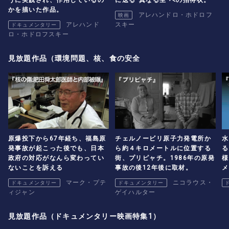
かを描いた作品。
アレハンドロ・ホドロフ
映画
アレハンド
スキー
ドキュメンタリー
ロ・ホドロフスキー
見放題作品（環境問題、核、食の安全
原爆投下から67年経ち、福島原
チェルノービリ原子力発電所か
水
発事故が起こった後でも、日本
ら約４キロメートルに位置する
る
政府の対応がなんら変わってい
街、プリピャチ。1986年の原発
様
ないことを訴える
事故の後12年後に取材。
メ
マーク・プテ
ニコラウス・
ドキュメンタリー
ドキュメンタリー
ィジャン
ゲイハルター
見放題作品（ドキュメンタリー映画特集1）