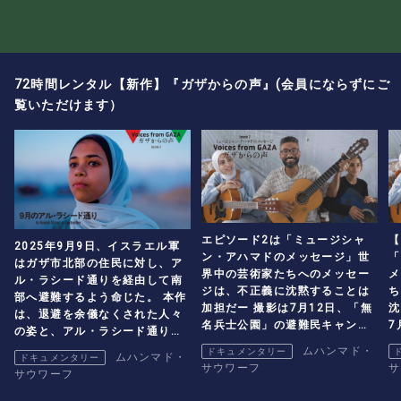
72時間レンタル【新作】『ガザからの声』(会員にならずにご
覧いただけます）
エピソード2は「ミュージシャ
【
2025年9月9日、イスラエル軍
ン・アハマドのメッセージ」世
「
はガザ市北部の住民に対し、ア
界中の芸術家たちへのメッセー
メ
ル・ラシード通りを経由して南
ジは、不正義に沈黙することは
ち
部へ避難するよう命じた。 本作
加担だー 撮影は7月12日、「無
沈
は、退避を余儀なくされた人々
名兵士公園」の避難民キャンプ
7
の姿と、アル・ラシード通りの
で生活するミュージシャン、 ア
避
現実を捉える。 停戦合意後の10
ムハンマド・
ドキュメンタリー
ムハンマド・
ドキュメンタリー
ハマド・アブ=アムシャが子ども
ー
月・11月の映像も収録し、ニュ
サウワーフ
サ
サウワーフ
たちに音楽を教える様子を捉え
ア
ースでは伝えられないガザの現
ました。
教
状を現地の人々の視点から映し