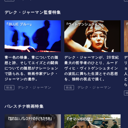
デレク・ジャーマン監督特集
青一色の映像、青についての随
デレク・ジャーマンが、20世紀
デ
想と詩、そしてエイズとの闘病
最大の哲学者のひとり、ルード
リ
についての随想がナレーション
ヴィヒ・ヴィトゲンシュタイン
ョ
で語られる、映画作家デレク・
の波乱に満ちた生涯とその思想
人
ジャーマンの遺作。
を、独特の視点で描く。
と
ら
デレク・ジャーマン
デレク・ジャーマン
映画
映画
パレスチナ映画特集