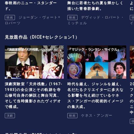
春映画のニュー・スタンダー
舞台に若者たちの夏を輝かしく
よ
ド。
描いた青春群像劇。
に
マ
ジョーダン・ヴォート=
デヴィッド・ロバート・
映画
映画
ロバーツ
ミッチェル
イ
見放題作品（DICE+セレクション1）
演劇実験室「天井桟敷」(1967-
時代を越え、ジャンルを越え、
2
1983)の全公演とその軌跡を寺
名だたるクリエイターに多大な
フ
山修司自身の解説と舞台写真、
る影響を与え続けているケネ
ク
そして当時撮影されたヴィデオ
ス・アンガーの呪術的イメージ
の
で構成。
の集大成。
ニ
中
ケネス・アンガー
演劇
映画