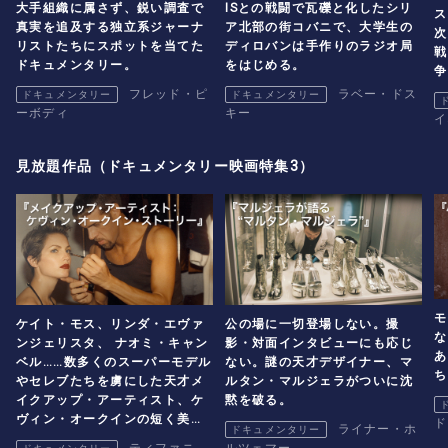
大手組織に属さず、鋭い調査で
ISとの戦闘で瓦礫と化したシリ
ス
真実を追及する独立系ジャーナ
ア北部の街コバニで、大学生の
次
リストたちにスポットを当てた
ディロバンは手作りのラジオ局
戦
ドキュメンタリー。
をはじめる。
争
フレッド・ピ
ラベー・ドス
ドキュメンタリー
ドキュメンタリー
ーボディ
キー
イ
見放題作品（ドキュメンタリー映画特集3）
モ
ケイト・モス、リンダ・エヴァ
公の場に一切登場しない。撮
な
ンジェリスタ、 ナオミ・キャン
影・対面インタビューにも応じ
あ
ベル……数多くのスーパーモデル
ない。謎の天才デザイナー、マ
ち
やセレブたちを虜にした天才メ
ルタン・マルジェラがついに沈
イクアップ・アーティスト、ケ
黙を破る。
ヴィン・オークインの短く美し
ド
ライナー・ホ
ドキュメンタリー
い人生を描くストーリー。
ティファニ
ルツェマー