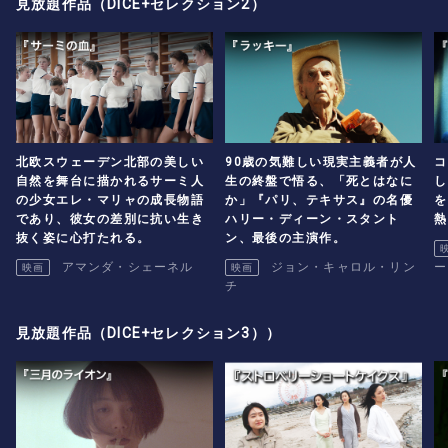
見放題作品（DICE+セレクション2）
北欧スウェーデン北部の美しい
90歳の気難しい現実主義者が人
コ
自然を舞台に描かれるサーミ人
生の終盤で悟る、「死とはなに
し
の少女エレ・マリャの成長物語
か」『パリ、テキサス』の名優
を
であり、彼女の差別に抗い生き
ハリー・ディーン・スタント
熱
抜く姿に心打たれる。
ン、最後の主演作。
アマンダ・シェーネル
ジョン・キャロル・リン
ー
映画
映画
チ
見放題作品（DICE+セレクション3））