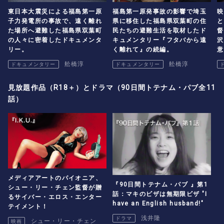
東日本大震災による福島第一原
福島第一原発事故の影響で埼玉
映
子力発電所の事故で、遠く離れ
県に移住した福島県双葉町の住
と
た場所へ避難した福島県双葉町
民たちの避難生活を取材したド
督
の人々に密着したドキュメンタ
キュメンタリー『フタバから遠
沢
リー。
く離れて』の続編。
意
舩橋淳
舩橋淳
ドキュメンタリー
ドキュメンタリー
見放題作品（R18＋）とドラマ（90日間トテナム・パブ全11
話）
メディアアートのパイオニア、
『90日間トテナム・パブ 』第1
シュー・リー・チェン監督が贈
話：マキのビザは無期限ビザ "I
るサイバー・エロス・エンター
have an English husband!"
テイメント！
浅井隆
ドラマ
シュー・リー・チェン
映画