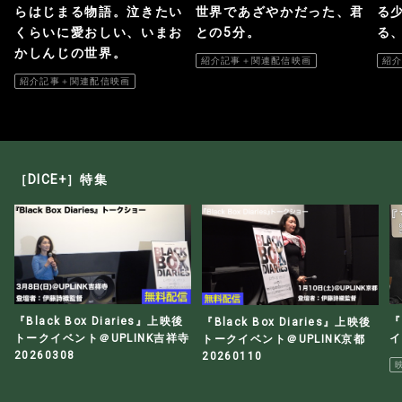
らはじまる物語。泣きたい
世界であざやかだった、君
る
くらいに愛おしい、いまお
との5分。
る
かしんじの世界。
紹介記事＋関連配信映画
紹
紹介記事＋関連配信映画
［DICE+］特集
『Black Box Diaries』上映後
『
『Black Box Diaries』上映後
トークイベント＠UPLINK吉祥寺
イ
トークイベント＠UPLINK京都
20260308
20260110