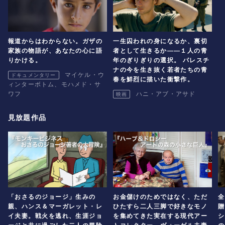
報道からはわからない。ガザの
一生囚われの身になるか、裏切
家族の物語が、あなたの心に語
者として生きるか――１人の青
りかける。
年のぎりぎりの選択。 パレスチ
ナの今を生き抜く若者たちの青
マイケル・ウ
ドキュメンタリー
春を鮮烈に描いた衝撃作。
ィンターボトム、モハメド・サ
ワフ
ハニ・アブ・アサド
映画
見放題作品
「おさるのジョージ」生みの
お金儲けのためではなく、ただ
全
親、ハンス＆マーガレット・レ
ひたすら二人三脚で好きなモノ
贈
イ夫妻。戦火を逃れ、生涯ジョ
を集めてきた実在する現代アー
シ