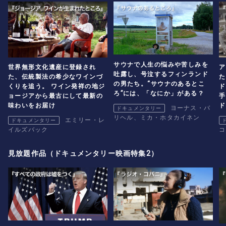
サウナで人生の悩みや苦しみを
世界無形文化遺産に登録され
ア
吐露し、号泣するフィンランド
た、伝統製法の希少なワインづ
た
の男たち。“サウナのあるとこ
くりを追う。 ワイン発祥の地ジ
ド
ろ”には、「なにか」がある？
ョージアから最古にして最新の
手
味わいをお届け
ド
ヨーナス・バ
ドキュメンタリー
リヘル、ミカ・ホタカイネン
エミリー・レ
ドキュメンタリー
イルズバック
コ
見放題作品（ドキュメンタリー映画特集2）