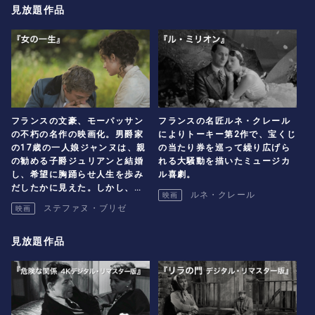
見放題作品
フランスの文豪、モーパッサン
フランスの名匠ルネ・クレール
の不朽の名作の映画化。男爵家
によりトーキー第2作で、宝くじ
の17歳の一人娘ジャンヌは、親
の当たり券を巡って繰り広げら
の勧める子爵ジュリアンと結婚
れる大騒動を描いたミュージカ
し、希望に胸踊らせ人生を歩み
ル喜劇。
だしたかに見えた。しかし、信
ルネ・クレール
映画
じがたい夫の不貞を知り、ジャ
ステファヌ・ブリゼ
映画
ンヌの人生に対する夢は、次々
と打ち砕かれていく。
見放題作品