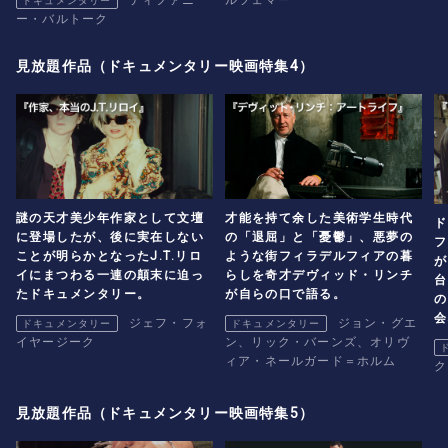
ドキュメンタリー
ー・バルトーク
見放題作品（ドキュメンタリー映画特集4）
謎の天才美少年作家として文壇
才能を持て余した美術学生時代
ド
に登場したが、後に実在しない
の「退屈」と「憂鬱」、悪夢の
フ
ことが明らかとなったJ.T.リロ
ような街フィラデルフィアの暮
が
イにまつわる一連の顛末に迫っ
らしを奇才デヴィッド・リンチ
台
たドキュメンタリー。
が自らの口で語る。
の
会
ジェフ・フォ
ジョン・グエ
ドキュメンタリー
ドキュメンタリー
イヤージーク
ン、リック・バーンズ、オリヴ
ィア・ネールガード＝ホルム
ク
見放題作品（ドキュメンタリー映画特集5）