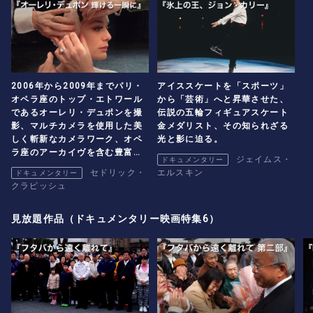
2006年から2009年までパリ・
アイススケートを「スポーツ」
オペラ座のトップ・エトワール
から「芸術」へと昇華させた、
であるオーレリ・デュポンを撮
伝説の五輪フィギュアスケート
影、マルチカメラを使用した美
金メダリスト、その知られざる
しく斬新なカメラワーク、オペ
光と影に迫る。
ラ座のアーカイヴを含む豊富な
ジェイムス・
ドキュメンタリー
舞台映像で、デュポンが放つ煌
セドリック・
エルスキン
ドキュメンタリー
めきに酔いしれる。
クラピッシュ
見放題作品（ドキュメンタリー映画特集6）