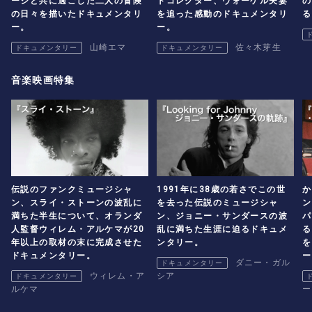
ージと共に過ごした二人の冒険
トコレクター、ヴォーゲル夫妻
の
の日々を描いたドキュメンタリ
を追った感動のドキュメンタリ
る
ー。
ー。
山崎エマ
佐々木芽生
ドキュメンタリー
ドキュメンタリー
音楽映画特集
伝説のファンクミュージシャ
1991年に38歳の若さでこの世
か
ン、スライ・ストーンの波乱に
を去った伝説のミュージシャ
ン
満ちた半生について、オランダ
ン、ジョニー・サンダースの波
パ
人監督ウィレム・アルケマが20
乱に満ちた生涯に迫るドキュメ
る
年以上の取材の末に完成させた
ンタリー。
を
ドキュメンタリー。
ー
ダニー・ガル
ドキュメンタリー
ウィレム・ア
シア
ドキュメンタリー
ルケマ
ー