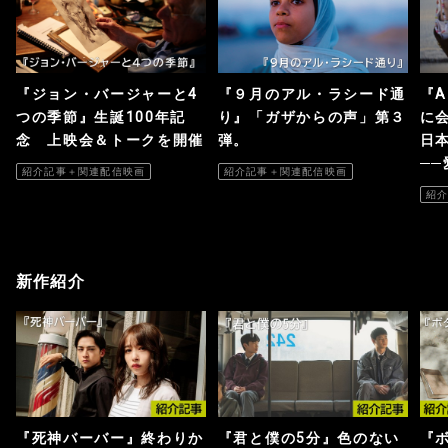
『ジョン・バージャーと4
『９月のアル・ラシード通
『A
つの季節』生誕100年記
り』「ガザからの声」第３
に
念 上映会＆トークを開催
弾。
日
─
紹介記事＋関連配信映画
紹介記事＋関連配信映画
紹
新作紹介
『死神バーバー』終わりか
『君と僕の5分』色のない
『