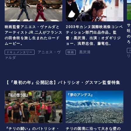
サ
映画監督アニエス・ヴァルダと
2003年カンヌ国際映画祭コンペ
吐
アーティストJR.二人がフランス
ティション部門出品作品。監
の
の田舎街を旅し生まれたロード
督：黒沢清、出演：オダギリジ
ろ
ムービー。
ョー、浅野忠信、藤竜也。
アニエス・ヴ
黒沢清
ドキュメンタリー
映画
リ
ァルダ
【『最初の年』公開記念】パトリシオ・グスマン監督特集
『チリの闘い』のパトリシオ・
チリの国境に沿って大きな壁の