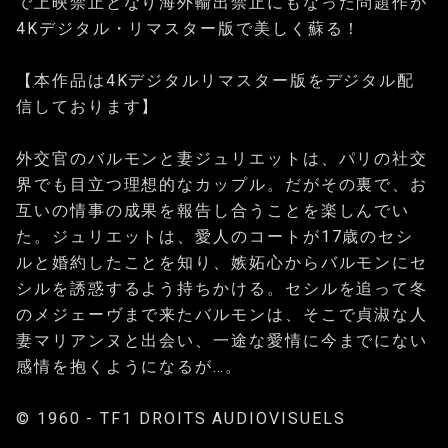
で上映禁止となり海外輸出禁止にもなった問題作が
4Kデジタル・リマスター版で美しく蘇る！
【本作品は4Kデジタルリマスター版をデジタル配
信しております】
外交官のバルモンと妻ジュリエットは、パリの社交
界でも目立つ理想的なカップル。だがその裏で、お
互いの情事の成果を報告し合うことを楽しんでい
た。ジュリエットは、愛人のコートが17歳のセシ
ルと婚約したことを知り、嫉妬心からバルモンにセ
シルを誘惑するよう持ちかける。セシルを追って冬
のメジェーヴまで来たバルモンは、そこで貞淑な人
妻マリアンヌと出会い、一途な愛情に今までにない
感情を抱くようになるが…。
© 1960 - TF1 DROITS AUDIOVISUELS