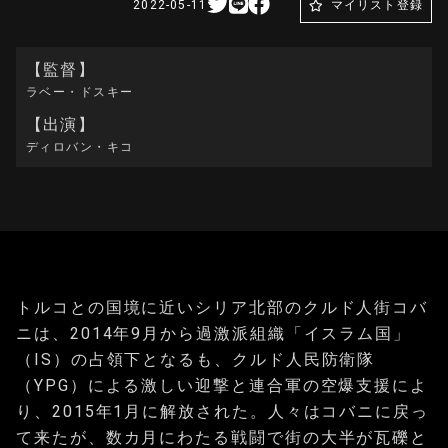
2022-05-11
マイリスト登録
【監督】
ラベー・ドスキー
【出演】
ディロバン・キコ
トルコとの国境に近いシリア北部のクルド人街コバ
ニは、2014年9月から過激派組織「イスラム国」
（IS）の占領下となるも、クルド人民防衛隊
（YPG）による激しい迎撃と連合軍の空爆支援によ
り、2015年1月に解放された。人々はコバニに戻っ
て来たが、数カ月にわたる戦闘で街の大半が瓦礫と