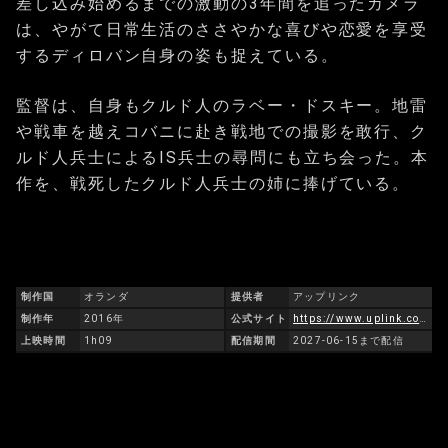
差し込み始めるまでの激動の3年間を追ったカメラ
は、やがて日常生活のささやかな喜びや恋愛を享受
するディロバン自身の姿も捉えている。
監督は、自身もクルド人のラベー・ドスキー。地雷
や戦車を越えコバニに赴き戦地での撮影を敢行、ク
ルド人兵士によるIS兵士の尋問にも立ち会った。本
作を、戦死したクルド人兵士の姉に捧げている。
制作国
オランダ
提供者
アップリンク
制作年
2016年
公式サイト
https://www.uplink.co.jp/kobani/
上映時間
1h09
配信期間
2027-06-15まで配信