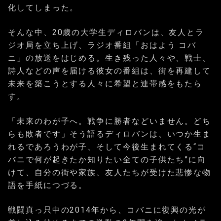
化してしまった。
そんな中、20歳の大学生ディロバンは、友人とラ
ジオ局を立ち上げ、ラジオ番組「おはよう コバ
ニ」の放送をはじめる。生き残った人々や、戦士、
詩人などの声を届ける彼女の番組は、街を再建して
未来を築こうとする人々に希望と連帯感をもたら
す。
「未来のわが子へ。戦争に勝者などいません。どち
らも敗者です」そう語るディロバンは、いつか生ま
れるであろうわが子、そして今後生まれてくる“コ
バニで何が起きたか知りたい全ての子供たち”に向
けて、自分の街や家族、友人たちが受けた悲惨な物
語を手紙につづる。
戦闘真っ只中の2014年から、コバニに復興の光が