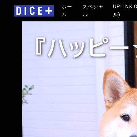
ホー
スペシャ
UPLINK 
ム
ル
ル)