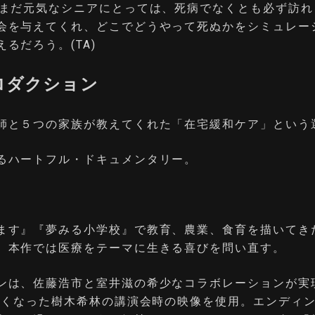
でまだ元気なシニアにとっては、死病でなくとも必ず訪れ
会を与えてくれ、どこでどうやって死ぬかをシミュレー
るだろう。(TA)
ロダクション
師と５つの家族が教えてくれた「在宅緩和ケア」という
るハートフル・ドキュメンタリー。
ます』『夢みる小学校』で教育、農業、食育を描いてき
、本作では医療をテーマに生きる喜びを問い直す。
ンは、佐藤浩市と室井滋の希少なコラボレーションが実
に亡くなった樹木希林の講演会時の映像を使用。エンディ