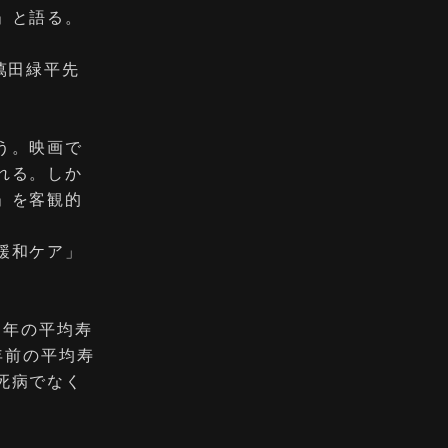
」と語る。
萬田緑平先
う。映画で
れる。しか
」を客観的
緩和ケア」
3年の平均寿
年前の平均寿
死病でなく