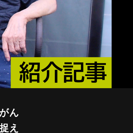
がん
捉え