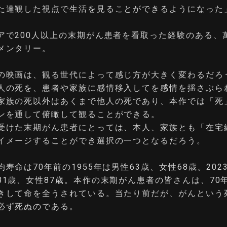
た達観した視点で生活を見ることができるようになった
アで200人以上の末期がん患者を看取った経験のある、
メンタリー。
の映画は、観る世代によって感じ方が大きく変わるだろ
人の死を、患者や家族に感情移入してを感情を揺さぶら
家族の死以外はあくまで他人の死であり、本作では「死
ンを通して俯瞰して観ることができる。
受けた末期がん患者にとっては、本人、家族とも「在宅
イメージすることができ選択の一つとなるだろう。
寿命は70年前の1955年は男性63歳、女性68歳。202
81歳、女性87歳。本作の末期がん患者の皆さんは、70
きして命を全うされている。当たり前だが、がんという
必ず死ぬのである。