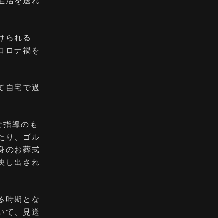
生活を送れ
けられる
コロナ禍を
て自宅で過
な指導のも
たり、ゴル
身のお葬式
映し出され
る時期とな
いて、見送