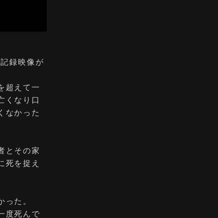
の記録映像が
を超えて一
亡くなり口
くなかった
者とその家
に死を捉え
かった。
一度死んで