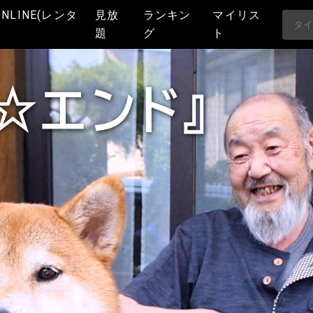
ONLINE(レンタ
見放
ランキン
マイリス
題
グ
ト