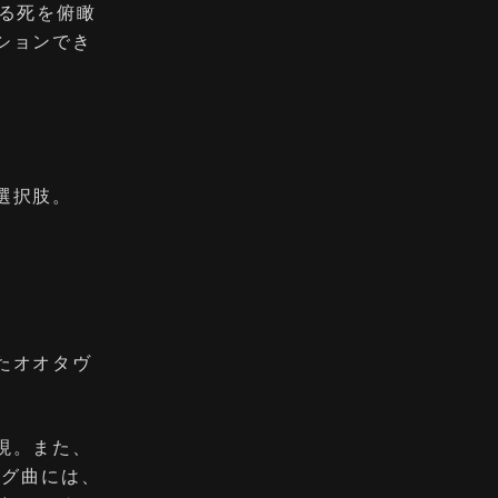
る死を俯瞰
ションでき
選択肢。
たオオタヴ
現。また、
ング曲には、