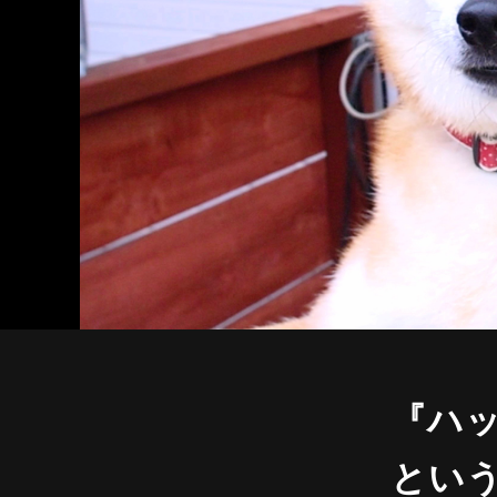
『ハ
とい