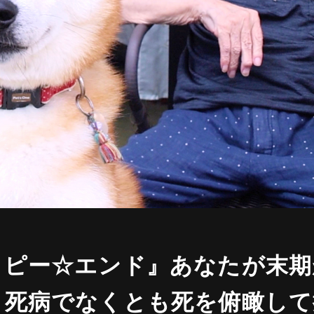
ッピー☆エンド』あなたが末期
う死病でなくとも死を俯瞰して