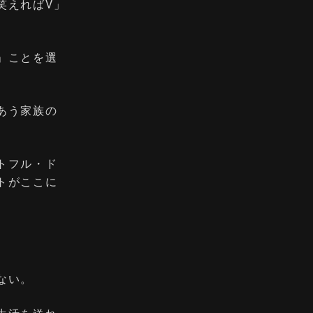
笑えればV」
」ことを選
あう家族の
トフル・ド
トがここに
ない。