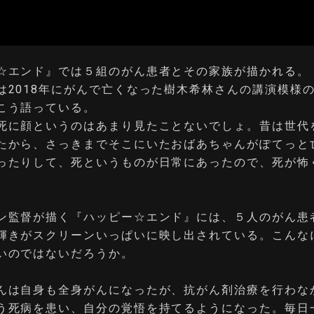
☆エンド』では５組のがん患者とその家族が描かれる。
は2018年にがんで亡くなった樹木希林さんの講演模様
こう語っている。
死に顔というのはあまり見たことないでしょ。昔は世代
たから、さっきまでそこにいたおばあちゃんがぽてっと
ったりして、死というものが日常にあったので、死が怖
ン監督が描く『ハッピー☆エンド』には、５人のがん患
輝きがスクリーンいっぱいに映し出されている。こんな
いのではないだろうか。
んは自身も全身がんになったが、抗がん剤治療を行わな
う死病を患い、自分の覚悟を持てるようになった。毎日