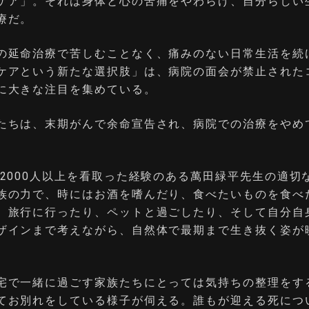
ケア」。それは身体と心の苦痛をやわらげ、自分らしい
療だ。
の延命治療で苦しむことなく、痛みのない日常生活を続
ケアという新たな選択肢」は、病院の面会が禁止された
に大きな注目を集めている。
たちは、末期がんで余命宣告され、病院での治療をやめ
 2000人以上を看取った経験のある萬田緑平先生の適切
族の力で、時にはお酒を嗜んだり、食べたいものを食べ
、旅行に行ったり、ペットと過ごしたり、そして自分自
ザインまで考えながら、自然体で最期まで生き抜く姿が
宅で一緒に過ごす家族たちにとっては気持ちの整理をす
てお別れをしている様子が伺える。誰もが迎える死につ