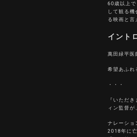
60歳以上
して観る機
る映画と言え
イント
萬田緑平医
希望あふれ
・・・
『いただき
ィン監督が
ナレーショ
2018年