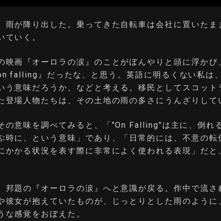
、雨が降り出した。乗ってきた自転車は会社に置いたま
いていく。
の映画『オーロラの涙』のことがぼんやりと頭に浮かび
n falling』だったな、と思う。英語に明るくない私
いう意味だろうか、などと考える。移民としてスコット
た登場人物たちは、その土地の雨の多さにうんざりして
の意味を調べてみると、「"On Falling"は主に、倒
ぶ時に、という意味」であり、「日常的には、不意の転
にかかる状況を表す際に非常によく使われる表現」だと、
、邦題の『オーロラの涙』へと意識が戻る。作中で流さ
や彼女が抱えていたものが、じっとりとした雨のように
うな感覚をおぼえた。