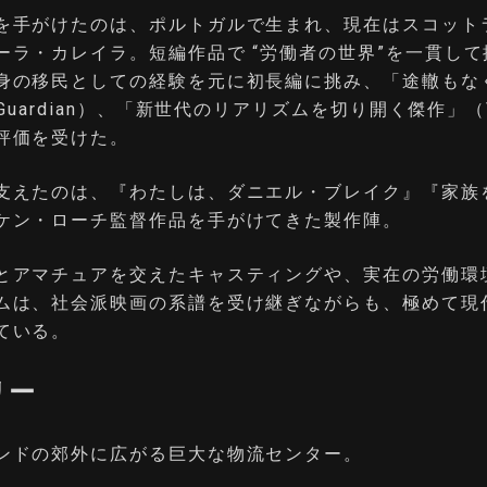
を手がけたのは、ポルトガルで生まれ、現在はスコット
ーラ・カレイラ。短編作品で “労働者の世界”を一貫し
身の移民としての経験を元に初長編に挑み、「途轍もな
 Guardian）、「新世代のリアリズムを切り開く傑作」（V
評価を受けた。
支えたのは、『わたしは、ダニエル・ブレイク』『家族
ケン・ローチ監督作品を手がけてきた製作陣。
とアマチュアを交えたキャスティングや、実在の労働環
ムは、社会派映画の系譜を受け継ぎながらも、極めて現
ている。
リー
ンドの郊外に広がる巨大な物流センター。