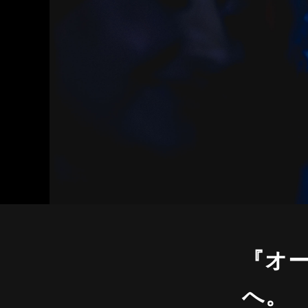
『オ
へ。