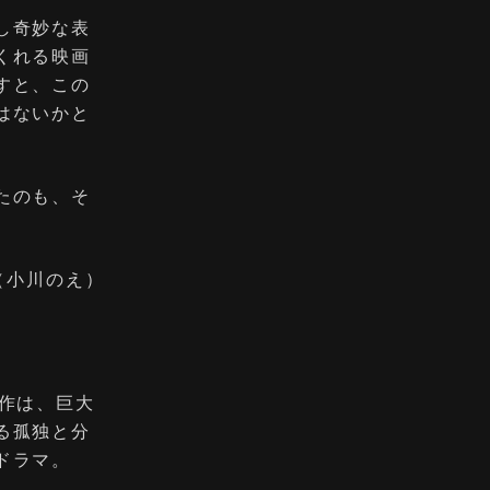
し奇妙な表
くれる映画
すと、この
はないかと
たのも、そ
（小川のえ）
作は、巨大
る孤独と分
ドラマ。