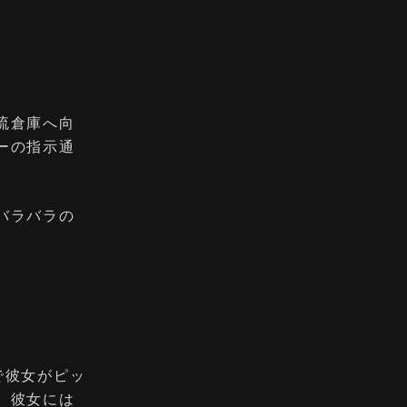
流倉庫へ向
ーの指示通
バラバラの
。
で彼女がピッ
、彼女には