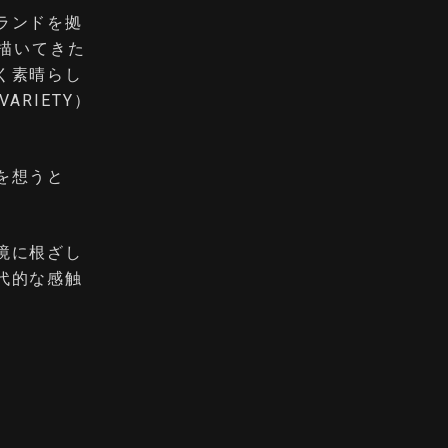
ランドを拠
て描いてきた
く素晴らし
ARIETY）
を想うと
境に根ざし
代的な感触