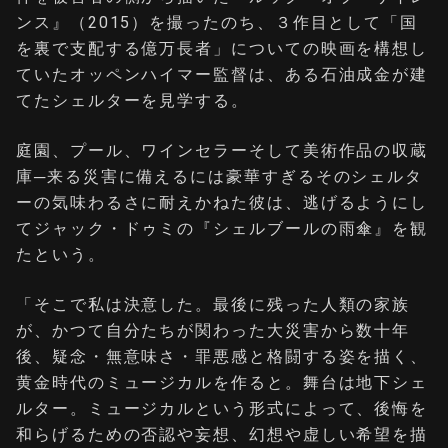
ンス』（2015）を撮ったのち、３作目として「国
を裏で支配する億万長者」についての映画を構想し
ていたオッペンハイマー監督は、ある石油成金が建
てたシェルターを見学する。
庭園、プール、ワインセラーそして美術作品の収蔵
庫─来る災害に備えるには豪華すぎるそのシェルタ
ーの気味わるさに耐えかねた彼は、逃げるようにし
てジャック・ドゥミの『シェルブールの雨傘』を観
たという。
「そこで私は決意した。最後に残った人類の家族
が、かつて自分たちが関わった大災害から数十年
後、疑念・無意味さ・罪悪感と格闘する姿を描く、
黄金時代のミュージカルを作ると。舞台は地下シェ
ルター。ミュージカルという形式によって、後悔を
和らげるための否認や妄想、幻想や虚しい希望を描