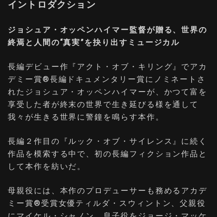
イントロダクション
ジョシュア・オッペンハイマー監督が贈る、世界の
終焉と人間の“真実”を抉り出すミュージカル
長編デビュー作『アクト・オブ・キリング』でアカ
デミー賞®長編ドキュメンタリー賞にノミネートさ
れたジョシュア・オッペンハイマーが、かつて富を
享受した者が終末の世界で生き延びる様を通して
我々が生きる世界に警鐘を鳴らす本作。
長編２作目の『ルック・オブ・サイレンス』に続く
作品を模索する中で、初の長編フィクション作品と
して本作を紡いだ。
母親役には、本作のプロデューサーも務めるアカデ
ミー賞®受賞女優ティルダ・スウィントン、父親役
にマイケル・シャノン、息子役をジョージ・マッケ