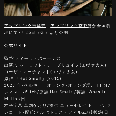
アップリンク吉祥寺
・
アップリンク京都
ほか全国劇
場にて7月25日（金）より公開
公式サイト
監督:フィーラ・バーテンス
出演:シャーロット・デ・ブリュイヌ(エヴァ大人)、
ローザ・マーチャント(エヴァ少女)
原作:「Het Smelt」(2015)
2023 年/ベルギー、オランダ/オランダ語/111 分/
シネスコ/5.1ch/原題:Het Smelt /英題: When It
Melts /日
本語字幕:草刈かおり/提供:ニューセレクト、キング
レコード/配給:アルバトロス・フィルム/後援:駐日