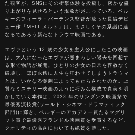
た観客が、SNSにその衝撃体験を投稿し、密かな盛
り上がりを見せるという現象が起こっている。ベル
ギーのフィーラ・バーテンス監督が放った⻑編デビ
ュー作『MELT メルト』は、まさしくその系譜に連
なるであろう新たなトラウマ映画である。
エヴァという 13 歳の少女を主人公にしたこの映画
は、大人になったエヴァが忌まわしい過去を回想す
る形で物語が展開。ひとりの少女の日常を容赦なく
破壊し、ほぼ永遠に人生を狂わせてしまうトラウマ
とは、いかなる惨劇によってもたらされたのか。上
質なミステリー映画のように巧みな構成で真実を明
かしていく本作は、2023 年のサンダンス映画祭で
最優秀演技賞(ワールド・シネマ・ドラマティック
部門)に輝き、ベルギーのアカデミー賞たるマグリ
ット賞で最優秀フランドル映画賞を受賞するなど、
クオリティの高さにおいても絶賛を博した。