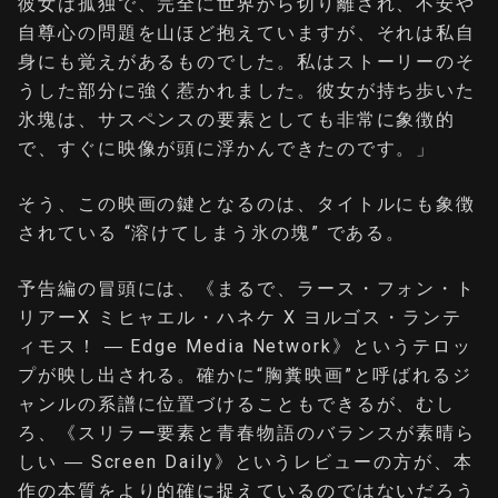
彼女は孤独で、完全に世界から切り離され、不安や
自尊心の問題を山ほど抱えていますが、それは私自
身にも覚えがあるものでした。私はストーリーのそ
うした部分に強く惹かれました。彼女が持ち歩いた
氷塊は、サスペンスの要素としても非常に象徴的
で、すぐに映像が頭に浮かんできたのです。」
そう、この映画の鍵となるのは、タイトルにも象徴
されている “溶けてしまう氷の塊” である。
予告編の冒頭には、《まるで、ラース・フォン・ト
リアー​X ミヒャエル・ハネケ​ X ヨルゴス・ランテ
ィモス！ ― Edge Media Network》というテロッ
プが映し出される。確かに“胸糞映画”と呼ばれるジ
ャンルの系譜に位置づけることもできるが、むし
ろ、《スリラー要素と青春物語のバランスが素晴ら
しい ― Screen Daily》というレビューの方が、本
作の本質をより的確に捉えているのではないだろう