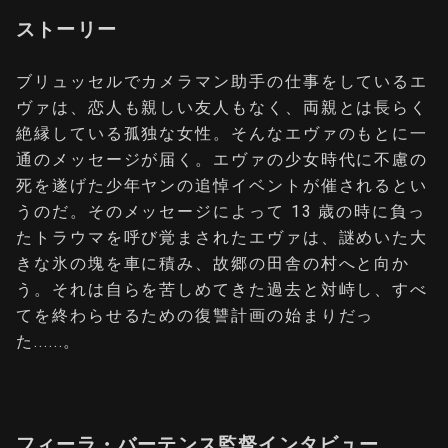
ストーリー
ブリュッセルでカメラマン助手の仕事をしているエ
ヴァは、恋人も親しい友人もなく、両親とは⻑らく
絶縁している孤独な女性。そんなエヴァのもとに一
通のメッセージが届く。エヴァの少女時代に不慮の
死を遂げた少年ヤンの追悼イベントが催されるとい
うのだ。そのメッセージによって 13 歳の時に負っ
たトラウマを呼び覚まされたエヴァは、謎めいた大
きな氷の塊を車に積み、故郷の田舎の村へと向か
う。それは自らを苦しめてきた過去と対峙し、すべ
てを終わらせるための復讐計画の始まりだっ
た......。
フィーラ・バーテンス監督インタビュー