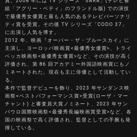
賞。2008 年には TV シリーズ「SARA」(テレビ番
組「アグリー・ベティ」のフランドル版) での演技
で最優秀女優賞と最も人気のあるテレビパーソナリ
ティ賞を受賞。その後 TV シリーズ「CODO 37」
に出演し人気を博す。
2012 年、映画『オーバー・ザ・ブルースカイ』に
主演し、ヨーロッパ映画賞<最優秀女優賞>、トライ
ベッカ映画祭<最優秀女優賞>など、その演技が高く
評価され、第 86 回アカデミー外国語映画賞にもノ
ミネートされた。現在も主に俳優として活動してい
る。
本作で監督デビューを飾り、2023 年サンダンス映
画祭<ベストパフォーマンス賞>受賞(ローザ・マー
チャント) と審査員大賞ノミネート、2023 年サン
パウロ国際映画祭<最優秀⻑編映画賞受賞>など、各
国の映画祭で高く評価され、監督としての手腕も発
揮している。