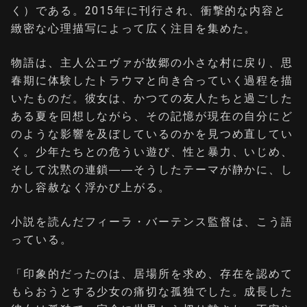
く）である。2015年に刊行され、衝撃的な内容と
緻密な心理描写によって広く注目を集めた。
物語は、主人公エヴァが故郷の小さな村に戻り、思
春期に体験したトラウマと向き合っていく過程を描
いたものだ。彼女は、かつての友人たちと過ごした
ある夏を回想しながら、その記憶が現在の自分にど
のような影響を及ぼしているのかを見つめ直してい
く。少年たちとの危うい遊び、性と暴力、いじめ、
そして沈黙の連鎖――そうしたテーマが静かに、し
かし容赦なく浮かび上がる。
小説を読んだフィーラ・バーテンス監督は、こう語
っている。
「印象的だったのは、居場所を求め、存在を認めて
もらおうとする少女の痛切な孤独でした。成長した