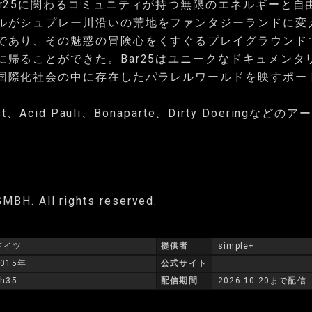
ar25に関わるコミュニティが持つ無限のエネルギーと自
ルがシュプレー川沿いの荒地をファンタジーランドに変
であり、その魅惑の冒険心をくすぐるプレイグラウンド
に帰ることができた。Bar25はユニークなドキュメンタ
国際化社会の中に存在したパラレルワールドを映すポー
ist、Acid Pauli、Bonaparte、Dirty Doeringなど
。
MBH. All rights reserved.
ドイツ
提供者
simple+
2015年
公式サイト
1h35
配信期間
2026-10-20まで配信