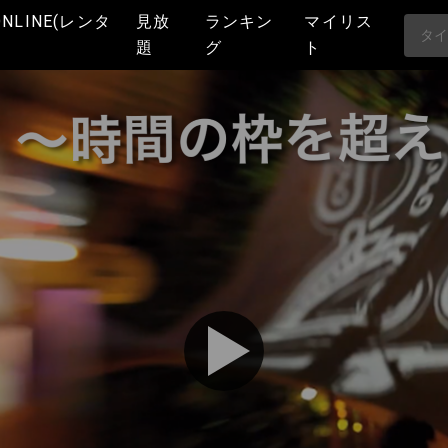
ONLINE(レンタ
見放
ランキン
マイリス
題
グ
ト