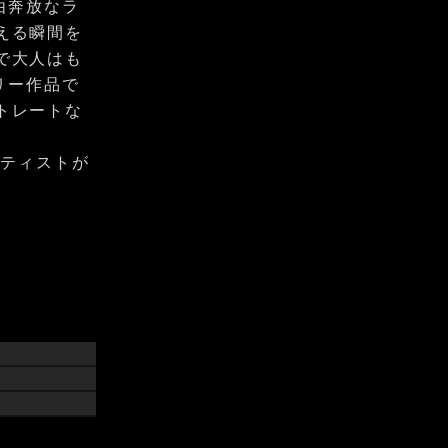
由奔放なラ
える瞬間を
で大人はも
リー作品で
トレートな
のアーティストが