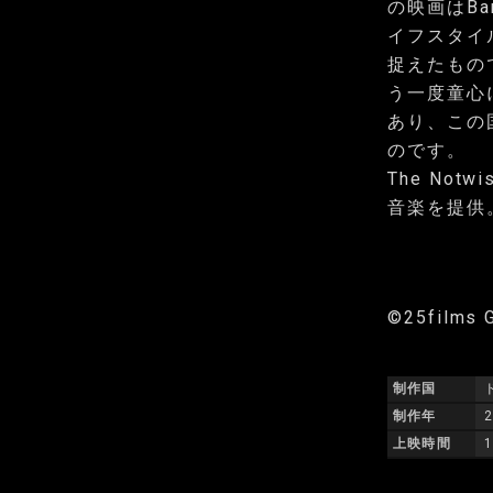
の映画はB
イフスタイ
捉えたもの
う一度童心
あり、この
のです。
The Notw
音楽を提供
©25films G
制作国
制作年
上映時間