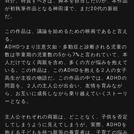
羽介。特質すべきは、脚本を担当したのが、本作品
が初執筆作品となる神田凜で、まだ20代の新鋭
だ。
この作品は、議論を始めるための映画であると言え
る。
ADHDつまり注意欠如・多動症と診断される児童の
数は学童期の児童数の5から7%と言われていて、本
人だけでなく両親を含め、多くの方が悩みを抱えて
いる。この作品は、このADHDを抱える２人の女子
高生が主役の物語だ。この作品の中では、ADHDの
問題を、２人の主人公が出会い、友情を育みなが
ら、お互いに成長しながら乗り越えていくストーリ
ーとなる。
主人公それぞれの両親は、どことなく、子供を否定
してしまうように見えてしまうが、実際、ADHDを
抱える子どもを持つ親等の養育者は、子育ての悩み