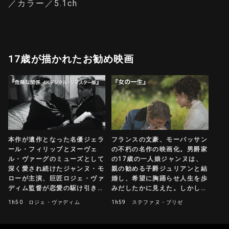
／カラー／5.1ch
17歳が描かれたお勧め映画
本作が遺作となった名優ジェラ
フランスの文豪、モーパッサン
ール・フィリップとヌーヴェ
の不朽の名作の映画化。男爵家
ル・ヴァーグのミューズとして
の17歳の一人娘ジャンヌは、
深く愛され続けたジャンヌ・モ
親の勧める子爵ジュリアンと結
ローが主演、巨匠ロジェ・ヴァ
婚し、希望に胸踊らせ人生を歩
ディム監督が恋愛の駆け引きを
みだしたかに見えた。しかし、
巧みに描いたラクロによる同名
信じがたい夫の不貞を知り、ジ
1h50
ロジェ・ヴァディム
1h59
ステファヌ・ブリゼ
小説の映画化作品が4Kデジタ
ャンヌの人生に対する夢は、
ル・リマスター版で美しく蘇
次々と打ち砕かれていく。
る！