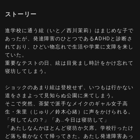
ストーリー
進学校に通う絃（いと／西川茉莉）はまじめな子で
あったが、発達障害のひとつであるADHDと診断さ
れており、ひどい物忘れで生活や学業に支障を来し
ていた。
重要なテストの日、絃は目覚まし時計をかけ忘れて
寝坊してしまう。
ショックのあまり絃は登校せず、いつもは行かない
道をさまよって見知らぬ公園に来てしまう。
そこで突然、茶髪で派手なメイクのギャル女子高
生・朱里（じゅり／鈴木心緒）に声をかけられる。
「何してんの？」「あ…今日は寝坊して」
「あたしなんかほとんど寝坊か欠席。学校行ったけ
ど落ち着かなくて帰ってきた。あたし発達障害あっ