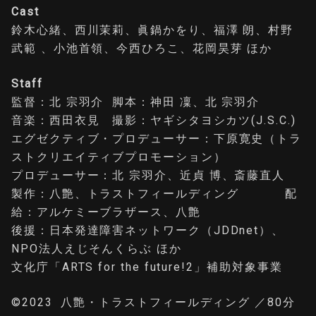
Cast
鈴木心緒、西川茉莉、眞鍋かをり、福澤 朗、村野
武範 、小池首領、今西ひろこ、花岡昊芽 ほか
Staff
監督：北 宗羽介 脚本：神田 凜、北 宗羽介
音楽：西田衣見 撮影：ヤギシタヨシカツ(J.S.C.)
エグゼクティブ・プロデューサー：下原寛史（トラ
ストクリエイティブプロモーション）
プロデューサー：北 宗羽介、近貞 博、斎藤直人
製作：八艶、トラストフィールディング 配
給：アルケミーブラザース、八艶
後援：日本発達障害ネットワーク（JDDnet）、
NPO法人えじそんくらぶ ほか
文化庁「ARTS for the future!2」補助対象事業
©2023 八艶・トラストフィールディング ／80分