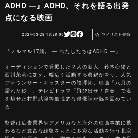
ADHD ―』ADHD、それを語る出発
点になる映画
2024-03-28 13:28:00
マイリスト登録
『ノルマル17歳。 ― わたしたちはADHD ―』
オーディションで発掘した２人の新人、鈴木心緒と
西川茉莉に加え、幅広く活動する眞鍋かをり、人気
アナウンサー・キャスターの福澤朗、映画「八月の
濡れた砂」、テレビドラマ「飛び出せ！青春」で名
を馳せた村野武範等個性的な俳優陣が脇を固めてい
る。
監督は広告業界やアメリカなど海外の映画事業に携
わるなど豊富な経験をもとに多彩な活動を行う北宗