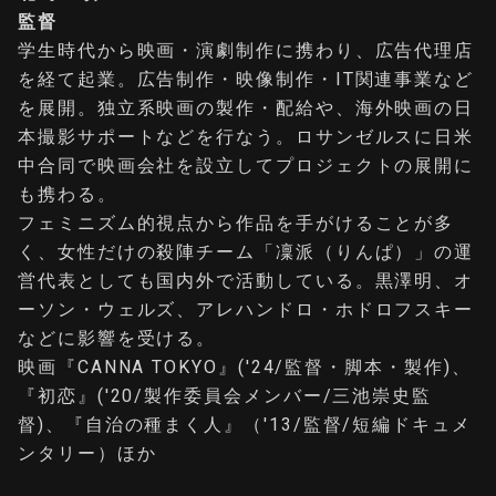
監督
学生時代から映画・演劇制作に携わり、広告代理店
を経て起業。広告制作・映像制作・IT関連事業など
を展開。独立系映画の製作・配給や、海外映画の日
本撮影サポートなどを行なう。ロサンゼルスに日米
中合同で映画会社を設立してプロジェクトの展開に
も携わる。
フェミニズム的視点から作品を手がけることが多
く、女性だけの殺陣チーム「凜派（りんぱ）」の運
営代表としても国内外で活動している。黒澤明、オ
ーソン・ウェルズ、アレハンドロ・ホドロフスキー
などに影響を受ける。
映画『CANNA TOKYO』('24/監督・脚本・製作)、
『初恋』('20/製作委員会メンバー/三池崇史監
督)、『自治の種まく人』（'13/監督/短編ドキュメ
ンタリー）ほか