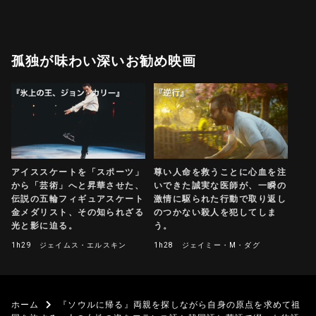
孤独が味わい深いお勧め映画
アイススケートを「スポーツ」
尊い人命を救うことに心血を注
から「芸術」へと昇華させた、
いできた誠実な医師が、一瞬の
伝説の五輪フィギュアスケート
激情に駆られた行動で取り返し
金メダリスト、その知られざる
のつかない殺人を犯してしま
光と影に迫る。
う。
1h29
ジェイムス・エルスキン
1h28
ジェイミー・M・ダグ
ホーム
『ソウルに帰る』両親を探しながら自身の原点を求めて祖