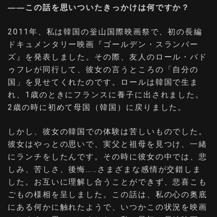
――この話を思いついたきっかけは何ですか？
2011年、私は韓国の釡山国際映画祭で、初の長編
ドキュメンタリー映画『ゴールデン・スランバー
ズ』を発表しました。その際、友人のロール・バド
ゥフレが同行して、彼女の言うところの「自分の
国」を見せてくれたのです。ロールは韓国で生ま
れ、1歳のときにフランスに養子に出されました。
2歳の時に初めて母国（韓国）に戻りました。
しかし、彼女の韓国での体験は苦しいものでした。
彼女はやっとの思いで、実父と祖母を見つけ、一緒
にランチをしたんです。その時に彼女の中では、悲
しみ、苦しさ、後悔……さまざまな感情が交錯しま
した。お互いに理解し合うことができず、悲喜こも
ごもの様相を呈しました。この話は、私の心の奥底
にある何かに触れたようで、いつかこの状況を映画