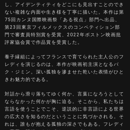
し、アイデンティティをどこにも見出すことのでき
ない複雑な内面や生き様を丁寧に描いた。本作は第
75回カンヌ国際映画祭「ある視点」部門へ出品、
第23回東京フィルメックスのコンペティション部
門で審査員特別賞を受賞、2022年ボストン映画批
評家協会賞で作品賞を受賞した。
養子縁組によってフランスで育てられた主人公のフ
レディを演じるのは、本作が映画初主演となるパ
ク・ジミン。深い孤独を滲ませた乾いた表情がひと
きわ魅力的である。
対話から滑り落ちてゆく何か、言葉になろうとして
ならなかった何かが胸に迫る。そこから、私たちは
言語を使うことでこそ、逆説的に非言語による世界
の広大さを知るのだということに気づかされる。そ
れは、誰もが抱える孤独の深さでもある。フレディ