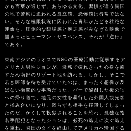
かも言葉が通じず、あらゆる文化、習慣が違う異国
の地で警察に追われる孤立感、恐怖感は尋常ではな
い。そんな極限状況に囚われた青年がたどる壮絶な
運命を、圧倒的な臨場感と疾走感がみなぎる映像で
描きったヒューマン・サスペンス、それが『逆行』
である。
東南アジアのラオスでNGOの医療活動に従事するア
メリカ人男性ジョンが、激務で疲れきった心身を癒
すため南部のリゾート地を訪れる。しかし、そこで
若き医師を待ち受けていたのは、まったく想像が及
ばない衝撃的な事態だった。バーで酩酊した後の宿
への帰り道で、地元の女性を暴行した外国人観光客
と揉み合いになり、図らずも相手を撲殺してしまっ
たのだ。かくして投獄されることを恐れ、孤独な指
名手配犯となったジョンは、必死の逃走に次ぐ逃走
を重ね、隣国のタイを経由してアメリカへ帰国する