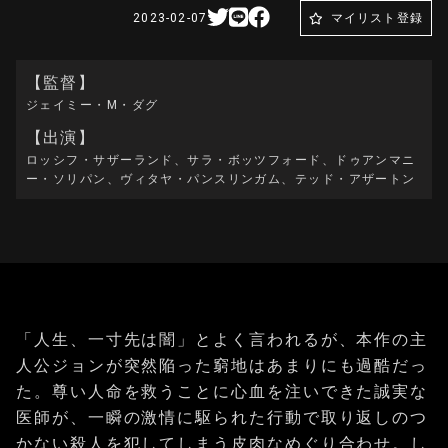
2023-02-07
マイリスト登録
【監督】
ジェイミー・M・ダグ
【出演】
ロッシフ・サザーランド、サラ・ボッツフォード、ドゥアンマニ
ー・ソリパン、ヴィタヤ・パンスリンガム、テッド・アザートン
「人生、一寸先は闇」とよく言われるが、本作の主
人公ジョンが突然陥った窮地はあまりにも過酷だっ
た。尊い人命を救うことに心血を注いできた誠実な
医師が、一瞬の激情に駆られた行動で取り返しのつ
かない殺人を犯してしまう皮肉なめぐり合わせ。し