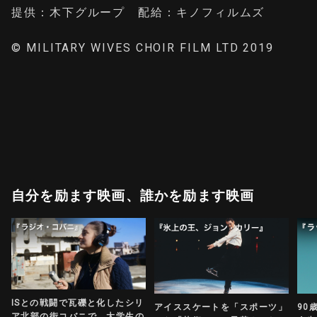
提供：木下グループ 配給：キノフィルムズ
© MILITARY WIVES CHOIR FILM LTD 2019
自分を励ます映画、誰かを励ます映画
ISとの戦闘で瓦礫と化したシリ
アイススケートを「スポーツ」
90
ア北部の街コバニで、大学生の