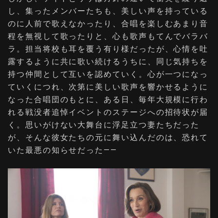
し、集ったメンバーたちも、美しい声を持っている
のに人前で歌えなかったり、合唱を楽しむあまり音
程を無視して歌ったりと、心も歌声もてんでバラバ
ラ。担当将校も耳を覆う有り様だったが、心情を吐
露するように共に歌い続けるうちに、同じ気持ちを
持つ仲間として互いを認めていく。心が一つになっ
ていくにつれ、次第に美しい歌声を響かせるように
なった合唱団のもとに、ある日、毎年大規模に行わ
れる戦没者追悼イベントのステージへの招待状が届
く。思いがけない大舞台に浮足立つ妻たちだった
が、そんな彼女たちの元に舞い込んだのは、恐れて
いた最悪の知らせだった——