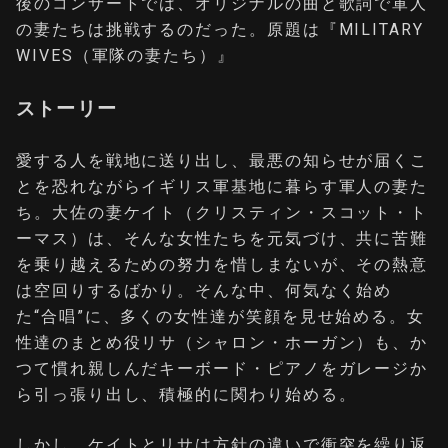
後のコンサートでは、オリジナルの曲と歌詞で軍人
の妻たちは挑戦するのだった。原題は『MILITARY
WIVES（軍隊の妻たち）』
ストーリー
愛する人を戦地に送り出し、最悪の知らせが届くこ
とを恐れながらイギリス軍基地に暮らす軍人の妻た
ち。大佐の妻ケイト（クリスティン・スコット・ト
ーマス）は、そんな女性たちを元気づけ、共に苦難
を乗り越えるための努力を惜しまないが、その熱意
は空回りするばかり。そんな中、何気なく始め
た“合唱”に、多くの女性達が笑顔を見せ始める。女
性達のまとめ役リサ（シャロン・ホーガン）も、か
つて慣れ親しんだキーボード・ピアノをガレージか
ら引っ張り出し、積極的に関わり始める。
しかし、ケイトとリサは方針の違いで衝突を繰り返