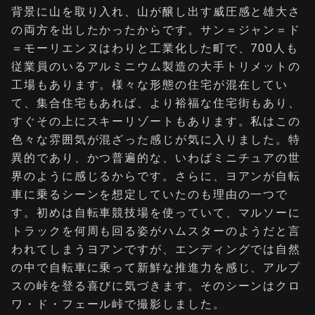
背景に山を取り入れ、山が醸し出す威圧感と雄大さ
の両方を出したかったからです。サン＝ジャン＝ド
＝モーリエンヌはわりと工業化した町で、700人も
従業員のいるアルミニウム製造の大手トリメットの
工場もあります。様々な形態の住宅が混在してい
て、集合住宅もあれば、より裕福な住宅街もあり、
すぐその上にスキーリゾートもあります。私はこの
色々な雰囲気が混ざった感じが気に入りました。特
異的であり、かつ普遍的な、いわばミニチュアの世
界のように感じるからです。さらに、ヨアンが自転
車に乗るシーンを想定していたのも理由の一つで
す。初めは自転車競技場を使っていて、マルソーに
トラックを何周も回る姿がハムスターのようだと言
われてしまうヨアンですが、エンディングでは自然
の中で自転車に乗って新鮮な推進力を感じ、アルプ
スの峠を登る喜びに気づきます。そのシーンはクロ
ワ・ド・フェール峠で撮影しました。