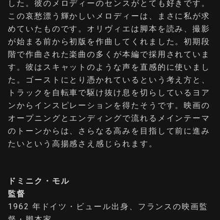
した。彼のメロディーのセンスがとても好きです。
この哀愁漂う輝かしいメロディーは、まさに私が求
めていたものです。オリヴィエは脚本を読み、撮影
が始まる前から初版を作曲してくれました。初期段
階で作曲された楽曲の多くが本編で採用されていま
す。彼はスキャットのような声を直感的に使いまし
た。ゴーストにとり憑かれているという考え方と、
トラックを自転車で駆け抜け息を切らしているヨア
ンからインスピレーションを得たそうです。映画の
オープニングとエンディングで流れるメインテーマ
のトーンからは、さらなる高みを目指して前に進み
たいという高揚感さえ感じられます。
ドミニク・モル
監督
1962 年ドイツ・ビュール出身、フランスの映画監
督・脚本家。