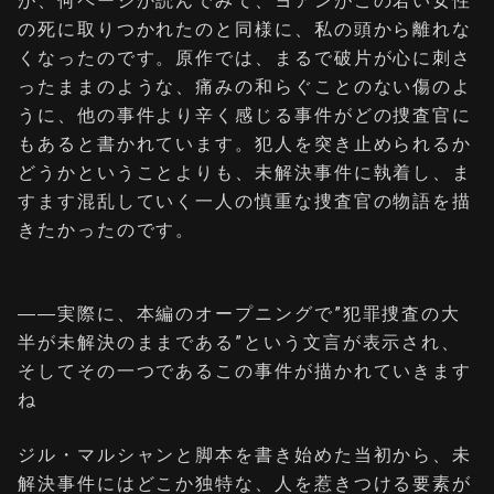
が、何ページか読んでみて、ヨアンがこの若い女性
の死に取りつかれたのと同様に、私の頭から離れな
くなったのです。原作では、まるで破片が心に刺さ
ったままのような、痛みの和らぐことのない傷のよ
うに、他の事件より辛く感じる事件がどの捜査官に
もあると書かれています。犯人を突き止められるか
どうかということよりも、未解決事件に執着し、ま
すます混乱していく一人の慎重な捜査官の物語を描
きたかったのです。
――実際に、本編のオープニングで”犯罪捜査の大
半が未解決のままである”という文言が表示され、
そしてその一つであるこの事件が描かれていきます
ね
ジル・マルシャンと脚本を書き始めた当初から、未
解決事件にはどこか独特な、人を惹きつける要素が