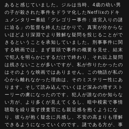
あると感じていました。ジルは当時、4歳の幼い男
の子が殺された事件をドラマ化したNetflixのドキ
ュメンタリー番組「グレゴリー事件：迷宮入りの謎
に迫る」の監督を終えたばかりで、真実が分からな
いほどより深淵でより難解な疑問を投じることがで
きるということを承知していました。刑事事件に関
する映画では、まず冒頭で事件の概要を見せ、結末
で犯人を明らかにするだけで終わり、それ以上疑問
は残さないことが多いですが、私が作りたかったの
はそのような映画ではありません。この物語が私の
心から離れなかった理由は、そのミステリー性にあ
ります。そして読み込んでいくほど深みの増すスト
ーリーの虜になったのです。犯人が誰なのか知らな
い方が、より多くが見えてくるし、暗中模索で事情
聴取を繰り返す捜査官にも親近感を抱くようにな
り、彼らが抱く疑念に共感し、不安の高まりも理解
できるようになっていくのです。謎である方が、事