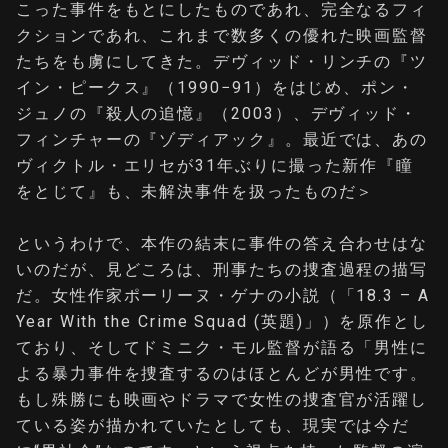
こった事件をもとにしたものであれ、完全なるフィ
クションであれ、これまで数多くの優れた映画監督
たちをも虜にしてきた。デヴィッド・リンチの『ツ
イン・ピークス』（1990−91）をはじめ、ポン・
ジュノの『殺人の追憶』（2003）、デヴィッド・
フィンチャーの『ゾディアック』。最近では、あの
ヴィクトル・エリセが31年ぶりに撮った新作『瞳
をとじて』も、未解決事件を扱ったものだ＞
というわけで、本作の結末に事件の答え合わせはな
いのだが、見どころは、刑事たちの捜査過程の描写
だ。女性作家ポーリーヌ・ゲナの小説（「18.3 – A
Year With the Crime Squad (英題)」）を原作とし
ており、そしてドミニク・モル監督が語る「男性に
よる暴力事件を捜査するのはほとんどが男性です。
もし殊勝にも映画やドラマで女性の捜査官が活躍し
ている姿が描かれていたとしても、現実では今だ