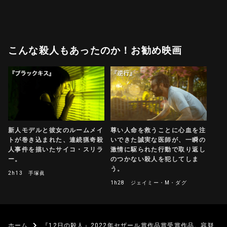
こんな殺人もあったのか！お勧め映画
新人モデルと彼女のルームメイ
尊い人命を救うことに心血を注
トが巻き込まれた、連続猟奇殺
いできた誠実な医師が、一瞬の
人事件を描いたサイコ・スリラ
激情に駆られた行動で取り返し
ー。
のつかない殺人を犯してしま
う。
2h13
手塚眞
1h28
ジェイミー・M・ダグ
ホーム
『12日の殺人』2022年セザール賞作品賞受賞作品。容疑