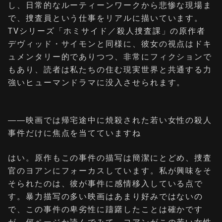
し、日常的なルーティーンワークから悲惨な現場ま
で、捜査員という仕事をリアルに描いています。
TVシリーズ「ホミサイド／殺人捜査課」の原作者
デヴィッド・サイモンと同様に、彼女の視点はドキ
ュメンタリー的でありつつ、非常にフィクションで
もあり、読者は私たちの住む現実世界と共通する力
強いヒューマンドラマに没入させられます。
――映画では帰宅途中に焼殺された若い女性の殺人
事件だけに焦点を当てていますね
はい。原作もこの事件の描写は簡潔にとどめ、捜査
官のヨアンにフォーカスしています。私が興味をそ
そられたのは、彼が事件に感情移入している点で
す。暴力描写の多い映画はあまり好みではないの
で、この事件の卑劣性に躊躇したことは確かです