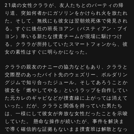
21歳の女性クララが、友人たちとのパーティの帰
り道、突如何者かにガソリンをかけられ火を放たれ
た。そして、無残にも彼女は翌朝焼死体で発見され
る。すぐに後任の班長ヨアン（バスティアン・ブイ
ヨン）率いる新たな捜査チームが現場に駆けつけ
る。クララが所持していたスマートフォンから、彼
女の素性はすぐに明らかになった。
クララの親友のナニーの協力などもあり、クララと
交際歴のあったバイト先のウェズリー、ボルダリン
グジムで知り合ったジュール。そしてあろうことか
彼女を「燃やしてやる」というラップを自作してい
た元カレのギャビなどが捜査線に上がっては消えて
いった。だが、クララと関係を持っていた男たち
は、一様にして彼女が奔放な女性だったことを示唆
していた。 懸命な操作が続いたが、事件を解決ま
で導く確信的な証拠もないまま捜査班は解散となっ