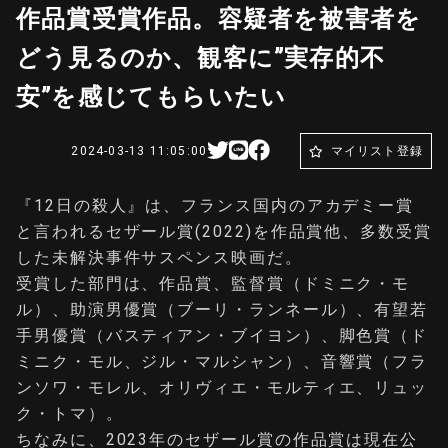
作品賞受賞作品。容疑者を被害者を
どう見るのか、観客に”実存的不
安”を感じてもらいたい
2024-03-13 11:05:00
マイリスト登録
『12日の殺人』は、フランス国内のアカデミー賞
と言われるセザール賞(2022)を作品賞他、多数受賞
した未解決事件サスペンス映画だ。
受賞した部門は、作品賞、監督賞（ドミニク・モ
ル）、助演男優賞（ブーリ・ランネール）、有望若
手男優賞（バスティアン・ブイヨン）、脚色賞（ド
ミニク・モル、ジル・マルシャン）、音響賞（フラ
ンソワ・モレル、オリヴィエ・モルティエ、リュッ
ク・トマ）。
ちなみに、2023年のセザール賞の作品賞は現在公