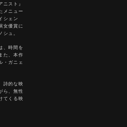
アニスト』
たメニュー
イシェン
演女優賞に
ノシュ。
は、時間を
また、本作
ル・ガニェ
、詩的な映
がら、無性
けてくる映