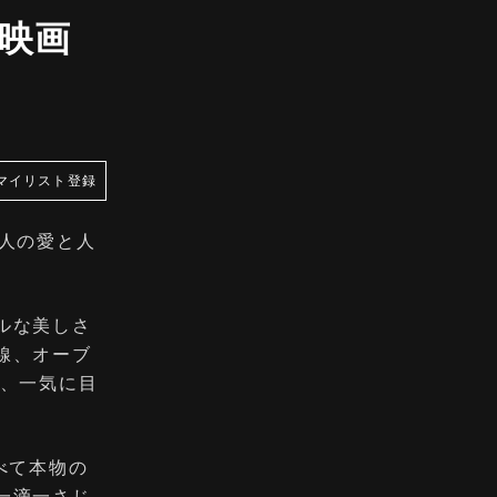
映画
マイリスト登録
人の愛と人
ルな美しさ
線、オーブ
に、一気に目
べて本物の
一滴一さじ