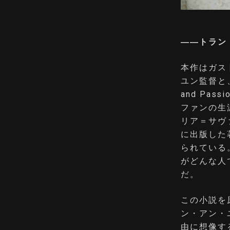
――トラン
本作はガス
ユン監督と、
and Pass
ファンの生
リア＝サヴ
に出版した
られている
がどんな人
だ。
この小説を
ン・アン・
由に想像す