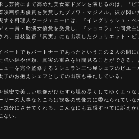
求し芸術にまで高めた美食家ドダンを演じるのは、『ビ
際映画祭男優賞を受賞したブノワ・マジメル。彼が閃い
現する料理人ウージェニーには、『イングリッシュ・ペ
デミー賞・助演女優賞を受賞し、『ショコラ』で同賞主
され、是枝監督『真実』にも出演したジュリエット・ビ
イベートでもパートナーであったというこの２人の間に
た強い絆や信頼、真実の重みを垣間見ることができる。
ニューを完全監修するミシュラン三つ屋シェフのピエー
太子のお抱えシェフとしての出演も果たしている。
を緻密で美しい映像がひたすら埋め尽くしてゆくような
ーリーの大事なところは観客の想像力に委ねられていな
た気分にさせてくれる。こんなにも五感すべてに訴えか
にない。