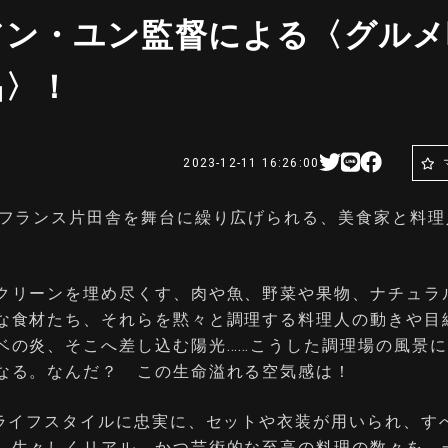
アン・ユン監督による〈グルメ
品〉！
2023-12-11 16:26:00
のフランス片田舎を舞台に繰り広げられる、美食家と料理
クリーンを埋め尽くす、肉や魚、野菜や果物、ナチュラ
な食材たち、それらを黙々と調理する料理人の動きや目
ベの炎、そこへ差し込む陽光……こうした調理場の風景
なる。なんだ？ この生命溢れる空気感は！
のライフスタイルに忠実に、セットや衣装が用いられ、す
、生々しくリアル、かつ芸術的な至高の料理の数々を、