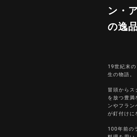
ン・
の逸
19世紀末
生の物語。
冒頭からス
を放つ豊満
ンやフラン
が釘付けに
100年前
料理を用い