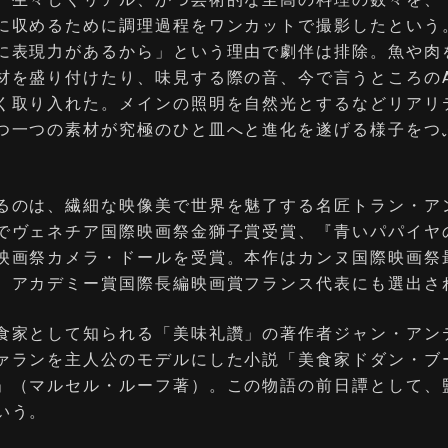
に収めるために調理過程をワンカットで撮影したという
に表現力があるから」という理由で劇伴は排除。魚や肉
材を盛り付けたり、味見する際の音、今で言うところのA
く取り入れた。メインの照明を自然光とするなどリアリ
つ一つの素材が究極のひと皿へと進化を遂げる様子をつ
るのは、繊細な映像美で世界を魅了する名匠トラン・ア
でヴェネチア国際映画祭金獅子賞受賞、『青いパパイヤ
映画祭カメラ・ドールを受賞。本作はカンヌ国際映画祭
、アカデミー賞国際長編映画賞フランス代表にも選出さ
食家として知られる「美味礼讚」の著作者ジャン・アン
ァランを主人公のモデルにした小説「美食家ドダン・ブ
」（マルセル・ルーフ著）。この物語の前日譚として、
いう。