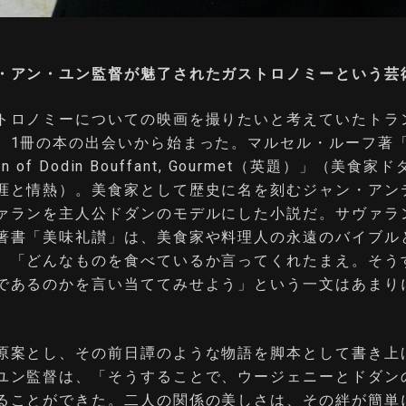
・アン・ユン監督が魅了されたガストロノミーという芸
トロノミーについての映画を撮りたいと考えていたトラ
1冊の本の出会いから始まった。マルセル・ルーフ著「The
ion of Dodin Bouffant, Gourmet（英題）」（美食
涯と情熱）。美食家として歴史に名を刻むジャン・アン
ァランを主人公ドダンのモデルにした小説だ。サヴァラン
著書「美味礼讃」は、美食家や料理人の永遠のバイブル
。「どんなものを食べているか言ってくれたまえ。そう
であるのかを言い当ててみせよう」という一文はあまり
原案とし、その前日譚のような物語を脚本として書き上
ユン監督は、「そうすることで、ウージェニーとドダン
ることができた。二人の関係の美しさは、その絆が簡単