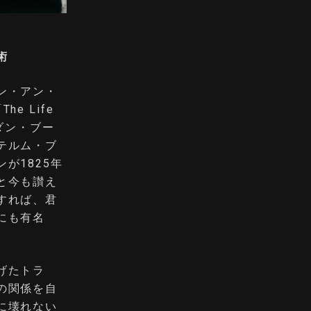
術
ン・アン・
 Life
家ドダン・ブー
テルム・ブ
が1825年
と今も讃え
すれば、君
にも有名
げたトラ
の関係を自
に壊れない