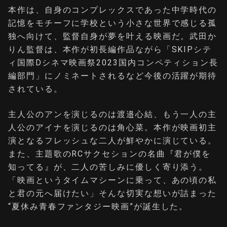
本作は、自身のコンプレックスであった中学時代の
記憶をモチーフに学校という小さな世界で感じる孤
独へ向けて、監督自身が夢を叶える映画だ。武田か
りん監督は、本作が初長編作品ながら「SKIPシテ
ィ国際Dシネマ映画祭2023国内コンペティション長
編部門」にノミネートされるなど今後の活躍が期待
されている。
主人公のアンを演じるのは渡邉心結、もう一人の主
人公のアイナを演じるのは角心菜。本作が映画初主
演となるフレッシュな二人が鮮やかに演じている。
また、主題歌のRCサクセションの名曲『君が僕を
知ってる』が、二人の苦しみに優しく寄り添う。
「映画というタイムマシーンに乗って、あの頃の私
と君の元へ届けたい」そんな切実な想いが詰まった
“夏休み青春ファンタジー映画”が誕生した。