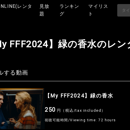
ONLINE(レンタ
見放
ランキン
マイリス
題
グ
ト
y FFF2024】緑の香水のレ
ルする動画
【My FFF2024】緑の香水
250
円（税込/tax included）
視聴可能時間/Viewing time: 72 hours