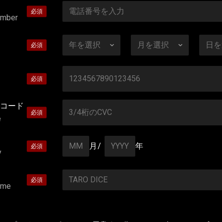
umber
コード
e
月/
年
y
ame