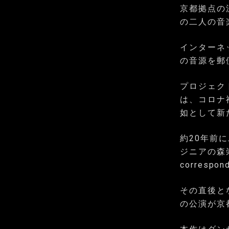
京都拠点の
の二人の音
インターネ
の音源を郵
プロジェク
は、コロナ
如として新
約20年前
ジニアの森
corres
その直後と
の公演が京