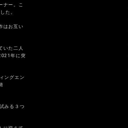
ーナー。こ
供した。
作はお互い
ていた二人
021年に突
ィングエン
簡
試みる３つ