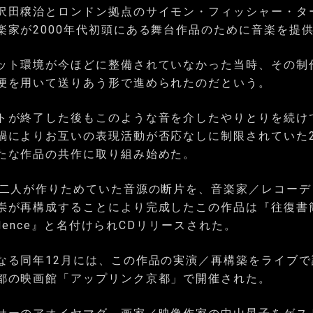
沢田穣治とロンドン拠点のサイモン・フィッシャー・タ
楽家が2000年代初頭にある舞台作品のために音楽を提
ット環境が今ほどに整備されていなかった当時、その制
便を用いて送りあう形で進められたのだという。
トが終了した後もこのような音を介したやりとりを続け
禍によりお互いの表現活動が否応なしに制限されていた2
たな作品の共作に取り組み始めた。
に二人が作りためていた音源の断片を、音楽家／レコーデ
崇が再構成することにより完成したこの作品は『往復書
pondence』と名付けられCDリリースされた。
なる同年12月には、この作品の実演／再構築をライブで
都の映画館「アップリンク京都」で開催された。