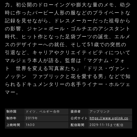
力。初公開のドローイングや膨大な量のメモ、幼少
時に作ったバービー人形の服などのプライベートな
記録を見せながら、ドレスメーカーだった祖母から
の影響、ジャン＝ポール・ゴルチエのアシスタント
時代、ヒット作となった足袋ブーツの誕生、エルメ
スのデザイナーへの就任、そして51歳での突然の
引退など、キャリアやクリエイティビティについて
マルジェラ本人が語る。監督は「マグナム・フォ
ト 世界を変える写真家たち」「ドリス・ヴァン・
ノッテン ファブリックと花を愛する男」などで知
られるドキュメンタリーの名手ライナー・ホルツェ
マー。
制作国
ドイツ、ベルギー合作
提供者
アップリンク
制作年
2019年
公式サイト
https://www.uplink.co.jp/margiela/
上映時間
1h30
配信期間
2029-11-15まで配信