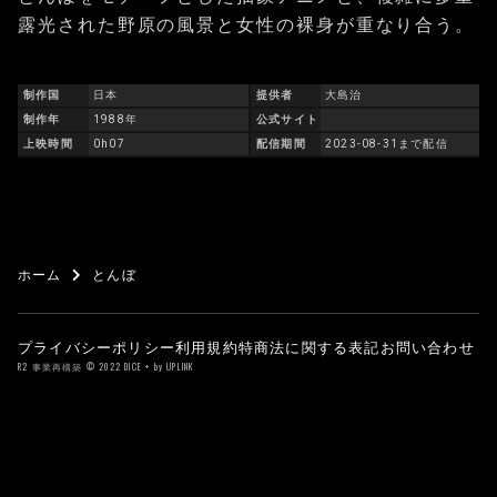
露光された野原の風景と女性の裸身が重なり合う。
制作国
日本
提供者
大島治
制作年
1988年
公式サイト
上映時間
0h07
配信期間
2023-08-31まで配信
ホーム
とんぼ
プライバシーポリシー
利用規約
特商法に関する表記
お問い合わせ
R2 事業再構築 © 2022 DICE + by UPLINK