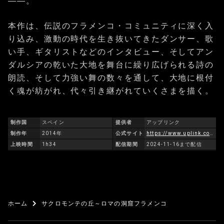
――。
本作は、伝説のフラメンコ・コミュニティに深く入
り込み、激動の時代を生き抜いてきたダンサー、歌
い手、ギタリストなどのインタビュー、そしてアン
ダルシアの乾いた大地を舞台に繰り広げられる詩の
朗読、そして力強い舞の数々を通して、大地に根付
く魂が紡がれ、代々引き継がれていくさまを描く。
制作国
スペイン
提供者
アップリンク
制作年
2014年
公式サイト
https://www.uplink.co.jp/sacromonte/
上映時間
1h34
配信期間
2024-11-16まで配信
ホーム
サクロモンテの丘～ロマの洞窟フラメンコ