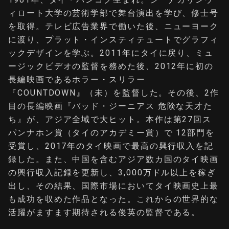
ィロート大学の芸術学部で舞台演出を学び、修士号
を取得。テレビ広告業界で働いた後、ニューヨーク
に渡り、プラット・インスティテュートでグラフィ
ックデザインを学ぶ。2011年にタイに戻り、ミュ
ージックビデオの監督を務めた後、2012年に初の
長編映画であるホラー・スリラー
『COUNTDOWN』（未）を監督した。その後、2作
目の長編映画『バッド・ジーニアス 危険な天才た
ち』が、アジア全域で大ヒット。本作は第27回ス
パンナホン賞（タイのアカデミー賞）で 12部門を
受賞し、2017年のタイ映画で最高の興行収入を記
録した。また、中国を含むアジア数カ国のタイ映画
の興行収入記録を更新し、3,000万ドル以上を稼ぎ
出し、その結果、国際市場においてタイ映画史上最
も成功を収めた作品となった。これからの世界的な
活躍がますます期待される俊英の監督である。