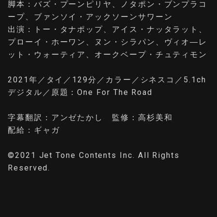
脚本：バズ・プーンピリヤ、ノタポン・ブンプラコ
ープ、ブァンソイ・アックソーンサワーン
出演：トー・タナポップ、アイス・ナッタラット、
プローイ・ホーワン、ヌン・シラパン、ヴィオ―レ
ット・ウォーティア、オークベープ・チュティモン
2021年／タイ／129分／カラー／シネスコ／5.1ch
デジタル／原題：One For The Road
字幕翻訳：アンゼたかし 監修：高杉美和
配給：ギャガ
©2021 Jet Tone Contents Inc. All Rights
Reserved.