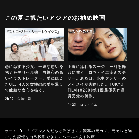
この夏に観たいアジアのお勧め映画
上海に流れるスージョー河を舞
恋に恋する少女、一途な想いを
台に描く、ロウ・イエ流ミステ
抱えたデリヘル嬢、自尊心の高
リー。ある日、水中ダンサーの
いイラストレーター、愛に飢え
メイメイが失踪した。TOKYO
たOL、4人の女性の恋愛を通し
FILMeX2000第1回最優秀作品
て繊細な女心を描く。
賞受賞の傑作。
2h07
矢崎仁司
1h23
ロウ・イエ
ホーム
『プアン／友だちと呼ばせて』観客の元カノ、元カレと過
ごした記憶を自己投影できるスペースのある映画