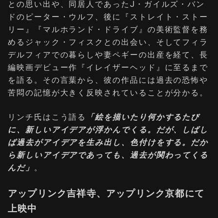
との思い出や、同居人であったJ・ガイルズ・バン
ドのピーター・ウルフ、後に『ストレイト・ストー
リー』『マルホランド・ドライブ』の美術監督を務
めるジャック・フィスクとの出会い、そしてフィラ
デルフィアでの暮らしや妻ペギーの出産を経て、長
編映画デビュー作『イレイザーヘッド』に至るまで
を語る。その言葉から、彼の作品には過去の恐怖や
苦悶の記憶が大きく反映されていることが分かる。
リンチ氏はこう語る
「絵を描いたり何かするたび
に、新しいアイデアが浮かんでくる。だが、しばし
ば過去がアイデアを生み出し、色付けをする。だか
ら新しいアイデアであっても、過去が関わってくる
んだ」
。
アップリンク吉祥寺、アップリンク京都にて
上映中