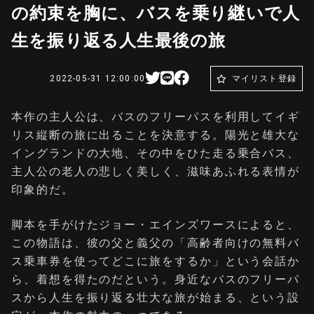
の約束を胸に、バスを乗り継いで人
生を振り返る人生最後の旅
2022-05-31 12:00:00
マイリスト登録
本作の主人公は、バスのフリーパスを利⽤してイギ
リス縦断の旅に出ることを決意する。陽光と雄大な
イングランドの大地、その中をひた走る乗合バス、
主人公の老人の悲しく美しく、滋味あふれる表情が
印象的だ。
脚本を手がけたジョー・エインズワースによると、
この物語は、彼の⽗と義⽗の「⾼齢者向けの無料バ
ス乗⾞券を使ってどこに旅をするか」という会話か
ら、着想を得たのだという。身近なバスのフリーパ
スから人生を振り返る壮大な旅が始まる、という設