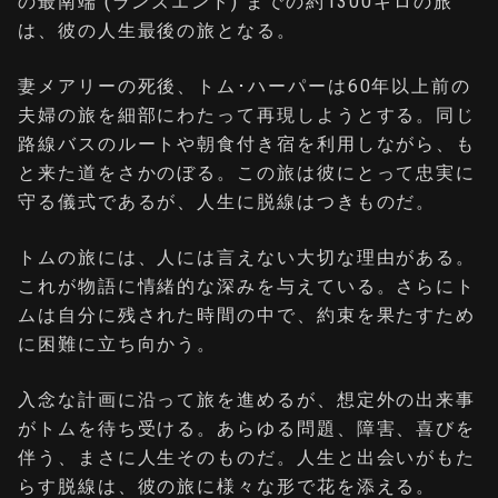
の最南端 (ランズエンド) までの約1300キロの旅
は、彼の人生最後の旅となる。
妻メアリーの死後、トム･ハーパーは60年以上前の
夫婦の旅を細部にわたって再現しようとする。同じ
路線バスのルートや朝食付き宿を利用しながら、も
と来た道をさかのぼる。この旅は彼にとって忠実に
守る儀式であるが、人生に脱線はつきものだ。
トムの旅には、人には言えない大切な理由がある。
これが物語に情緒的な深みを与えている。さらにト
ムは自分に残された時間の中で、約束を果たすため
に困難に立ち向かう。
入念な計画に沿って旅を進めるが、想定外の出来事
がトムを待ち受ける。あらゆる問題、障害、喜びを
伴う、まさに人生そのものだ。人生と出会いがもた
らす脱線は、彼の旅に様々な形で花を添える。