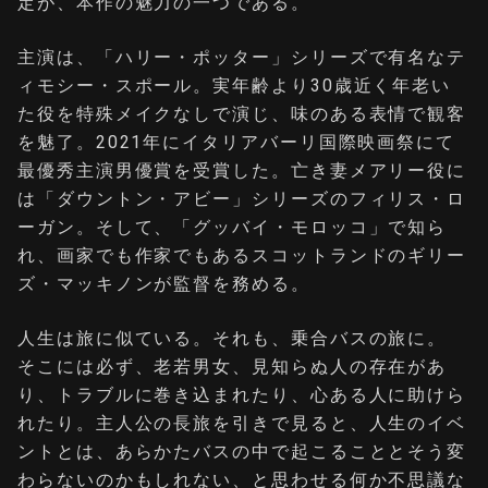
定が、本作の魅力の一つである。
主演は、「ハリー・ポッター」シリーズで有名なテ
ィモシー・スポール。実年齢より30歳近く年老い
た役を特殊メイクなしで演じ、味のある表情で観客
を魅了。2021年にイタリアバーリ国際映画祭にて
最優秀主演男優賞を受賞した。亡き妻メアリー役に
は「ダウントン・アビー」シリーズのフィリス・ロ
ーガン。そして、「グッバイ・モロッコ」で知ら
れ、画家でも作家でもあるスコットランドのギリー
ズ・マッキノンが監督を務める。
人生は旅に似ている。それも、乗合バスの旅に。
そこには必ず、老若男女、見知らぬ人の存在があ
り、トラブルに巻き込まれたり、心ある人に助けら
れたり。主人公の長旅を引きで見ると、人生のイベ
ントとは、あらかたバスの中で起こることとそう変
わらないのかもしれない、と思わせる何か不思議な