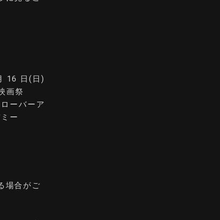
。
 16 日(日)
ア映画祭
クローバーア
デミー
る場合がご