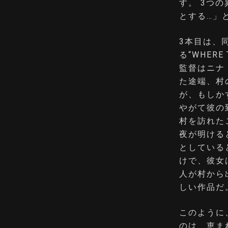
す。 3つ
とする…」
3本目は、
る“WHERE 
監督はニナ
た途端、村
が、もしか
やがて彼の
村を訪れた
夜が明ける
としている
けで、彼女
人が村から
しい作品だ
このように
のは、恵ま