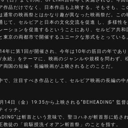
ア作品だけでなく、日本作品も上映する。そもそも、こ
は通常の映画祭とはかなり趣が異なった映画祭だ。この
通じて、セルビアと日本の文化交流を促進 し、多様性
゙レーションを促進するということにあり、セルビア共和
と東京の両都市で開催するユニークな形式をとっている
014年に第1回が開催され、今年は10年の筋目の年であり
ING/永続」をテーマに、映画のジャンルや規模を問わず、
ア両国の短編・長編映画が上映されるとのことだ。
中で、注目すべき作品として、セルビア映画の長編の中
月14日（金）19:35から上映される“BEHEADING” 監
ティッチ。
EADING”は斬首という意味で、聖ヨハネが斬首形に処さ
正教徒の「前駆授洗イオアン斬首祭」のことを指す。