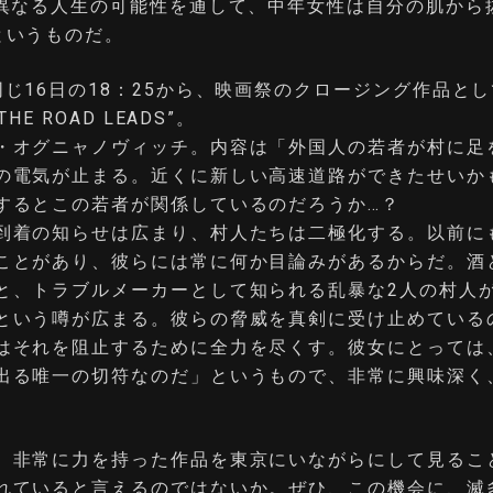
の異なる人生の可能性を通して、中年女性は自分の肌から
というものだ。
同じ16日の18：25から、映画祭のクロージング作品と
THE ROAD LEADS”。
・オグニャノヴィッチ。内容は「外国人の若者が村に足
の電気が止まる。近くに新しい高速道路ができたせいか
するとこの若者が関係しているのだろうか…？
到着の知らせは広まり、村人たちは二極化する。以前に
ことがあり、彼らには常に何か目論みがあるからだ。酒
と、トラブルメーカーとして知られる乱暴な2人の村人
という噂が広まる。彼らの脅威を真剣に受け止めている
はそれを阻止するために全力を尽くす。彼女にとっては
出る唯一の切符なのだ」というもので、非常に興味深く
。
、非常に力を持った作品を東京にいながらにして見るこ
れていると言えるのではないか。ぜひ、この機会に、滅