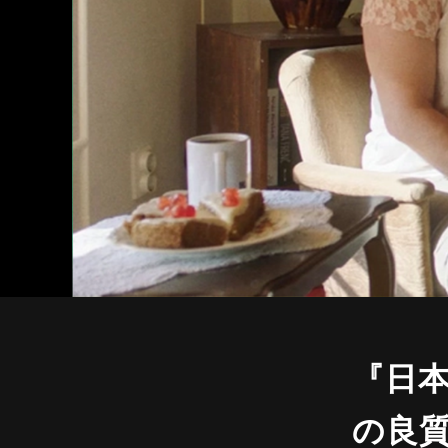
『日
の良