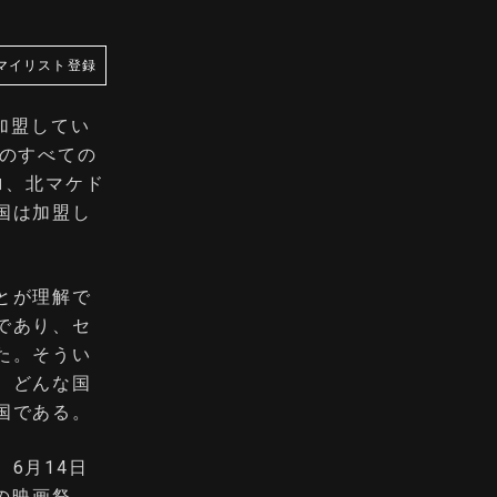
マイリスト登録
加盟してい
外のすべての
ロ、北マケド
国は加盟し
とが理解で
であり、セ
た。そうい
、どんな国
国である。
6月14日
の映画祭