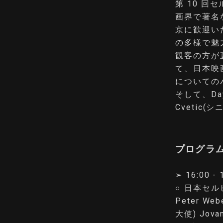
第 10 
画界で著名
京に歓迎い
の多様で魅
観客の方が
て、日本映
についての
そして、Da
Cvetic
プログラム
➢ 16:00 -
○ 日本セ
Peter 
大使) Jov