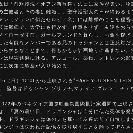
祝日「前駆授洗イオアン斬首祭」の日に家族が集い、物
の主催者とその妻は離婚し、聖守護聖人の日が終わるま
ァン（ジョンに似たセルビア名）には離婚のことを秘密
彼は鬱病で、大学にも行かず、仕事もせず、友達もおら
ノイローゼ寸前。ガールフレンドと暮らし、お金を稼ぎ
した有能なメンバーである兄のドゥシャンとは正反対だ
から大きなことまで、何もかもが計画通りに進まない。
ンは現実逃避に耽る。アルコール、薬物、ストレスの影
には次第に亀裂が入り始める...。
6（日）15:00から上映される“HAVE YOU SEEN THIS
で、 監督はドゥシャン ゾリッチ,マティア グルシュ チェ
た。
2022年のベネツィア国際映画祭国際批評家週間で上映
は、「夏の暑い日、ドラギンジャは自分に似た死体を発
中、ドラギンジャは偽の夫を雇って友達の前で自慢しま
ギンジャは失われた記憶を取り戻すことを願って街をさ