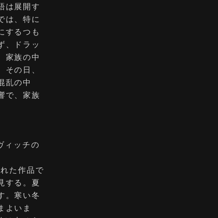
語は展開す
では、特に
にするつも
ず、ドラッ
、家族の中
。その日、
混乱の中
響で、家族
ヴィッチの
された作品で
見する。夏
す。寒い冬
まよいま