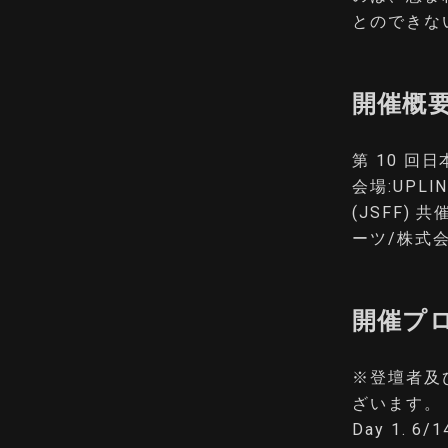
とのできな
開催概
第 10 回日
会場:UPL
(JSFF)
ーツ/株式
開催プ
※登壇者及
ざいます。
Day 1. 6/1