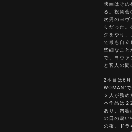
映画はその
る。祝賀会
次男のヨヴ
りだった。
グをやり、
で最も自立
些細なこと
で、ヨヴァ
と客人の間
2本目は6月1
WOMAN”
２人が務め
本作品は２
あり、内容
の日の暑い
の夜、ドラ