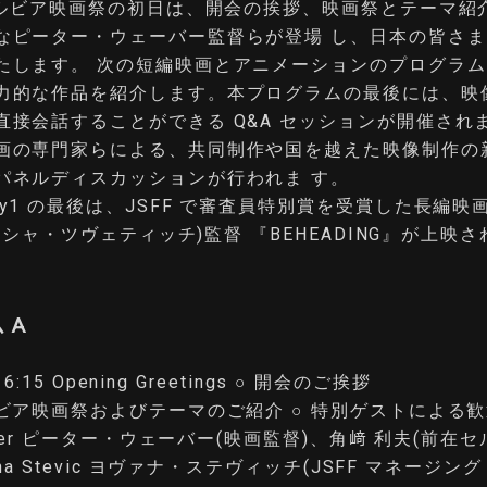
回セルビア映画祭の初日は、開会の挨拶、映画祭とテーマ紹
なピーター・ウェーバー監督らが登場 し、日本の皆さまを 
たします。 次の短編映画とアニメーションのプログラ
力的な作品を紹介します。本プログラムの最後には、映
直接会話することができる Q&A セッションが開催され
画の専門家らによる、共同制作や国を越えた映像制作の
パネルディスカッションが行われま す。
y1 の最後は、JSFF で審査員特別賞を受賞した長編映画、
(シニシャ・ツヴェティッチ)監督 『BEHEADING』が上映
 A
 16:15 Opening Greetings ○ 開会のご挨拶
ルビア映画祭およびテーマのご紹介 ○ 特別ゲストによる
Weber ピーター・ウェーバー(映画監督)、角﨑 利夫(前在
ana Stevic ヨヴァナ・ステヴィッチ(JSFF マネージ