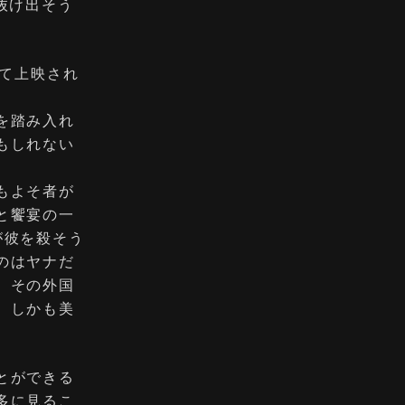
抜け出そう
して上映され
を踏み入れ
もしれない
もよそ者が
と饗宴の一
が彼を殺そう
のはヤナだ
、その外国
、しかも美
とができる
多に見るこ