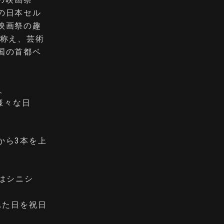
の日本セル
映画祭の趣
を称え、芸術
国の首都ベ
。
、
様々な日
から3本を上
督はシニシ
れた日を祝日