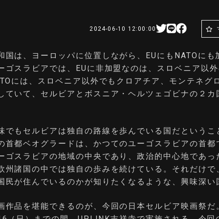
2024-06-10 12:00:00
和国は、ヨーロッパに位置しながら、EUにもNATOにも
ーゴスラビアでは、EUに非加盟なのは、スロベニア以
ATOには、スロベニア以外でもクロアチア、モンテネグ
していて、セルビアとボスニア・ヘルツェゴビナの２カ
味でもセルビアは独自の路線を歩んでいる国だというこ
の首都ベオグラードは、かつてのユーゴスラビアの首都
ーゴスラビアの地域の中央であり、政治的中心地であっ
欧州諸国の中では独自の歩みを続けている。それだけで
国民が住んでいるのかが知りたくなるような、興味深い
画作品を堪能できるのが、今回の日本セルビア映画祭だ。
16（日）までの間、UPLINK吉祥寺で実施される。今回