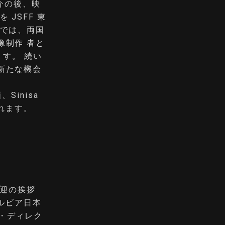
介の後、映
JSFF 東
ムでは、両国
像制作 者と
ます。 続い
新たな機会
Sinisa
されます。
歓迎の挨拶
セルビア日本
ング・ディレク