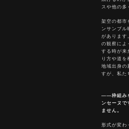
スや他の多
架空の都市
ンサンブル
があります
の観察によっ
する時が来
り方や道を
地域出身の
すが、私た
――枠組み
ンセーヌです
ません。
形式が変わ