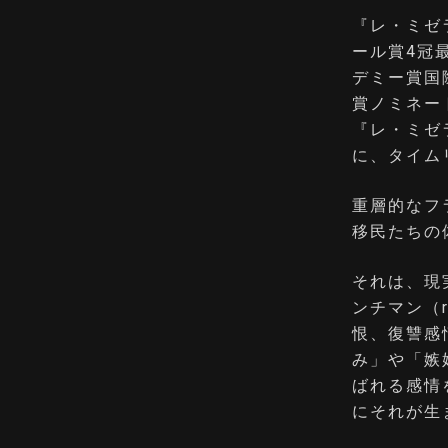
『レ・ミゼ
ール賞4冠
デミー賞国
賞ノミネー
『レ・ミゼ
に、タイム
重層的なフ
移民たちの
それは、現
ンチマン（r
恨、復讐感
み」や「嫉
ばれる感情
にそれが生