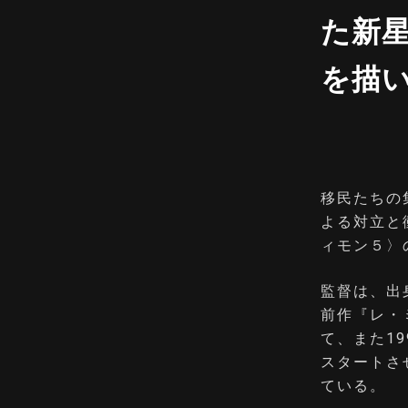
た新
を描
移民たちの
よる対立と
ィモン５〉
監督は、出
前作『レ・
て、また1
スタートさ
ている。