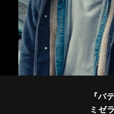
『バテ
ミゼ