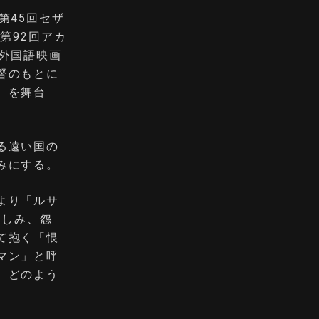
第45回セザ
第92回アカ
外国語映画
督のもとに
）を舞台
る遠い国の
みにする。
より「ルサ
憎しみ、怨
て抱く「恨
マン」と呼
、どのよう