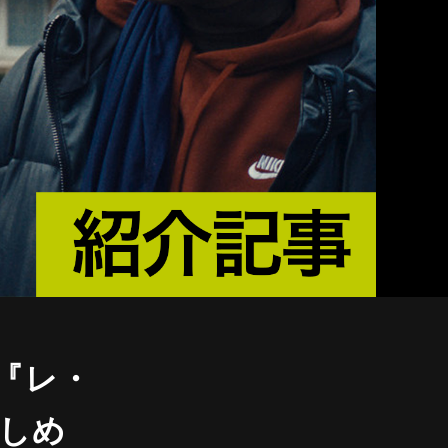
『レ・
しめ