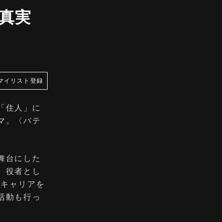
真実
マイリスト登録
「住人」に
マ。〈バテ
舞台にした
。役者とし
てキャリアを
活動も行っ