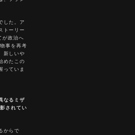
でした。ア
ストーリー
てが政治へ
こそ物事を再考
、新しいや
始めたこの
握っていま
。
異なるミザ
を撮影されてい
るからで