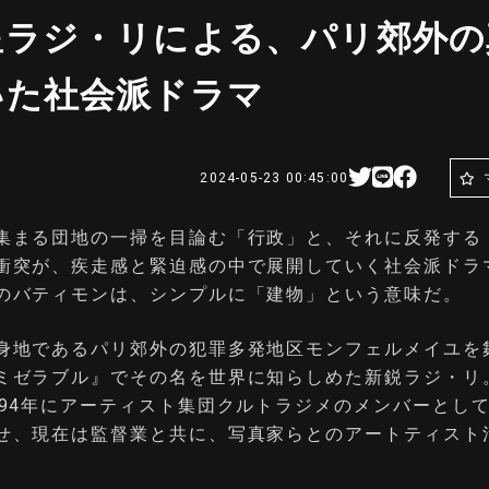
星ラジ・リによる、パリ郊外の
いた社会派ドラマ
2024-05-23 00:45:00
集まる団地の一掃を目論む「行政」と、それに反発する
衝突が、疾走感と緊迫感の中で展開していく社会派ドラ
のバティモンは、シンプルに「建物」という意味だ。
身地であるパリ郊外の犯罪多発地区モンフェルメイユを
ミゼラブル』でその名を世界に知らしめた新鋭ラジ・リ
994年にアーティスト集団クルトラジメのメンバーとし
せ、現在は監督業と共に、写真家らとのアートティスト