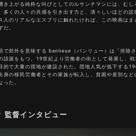
湧き上がる純粋な叫びとしてのルサンチマンには、むし
。多くの人々の共感を引き出す力と、清々しいほどの説
ス人のリアルなエスプリに触れたければ、この映画はま
ずだ。
で郊外を意味する banlieue（バンリュー）は「排除
の語源をもつ。19世紀より労働者の街として発展し、戦
目的で大量の団地が建設された。団地人気が低下する19
出身の移民労働者とその家族が転入し、貧困や差別など
なった。
リ 監督インタビュー