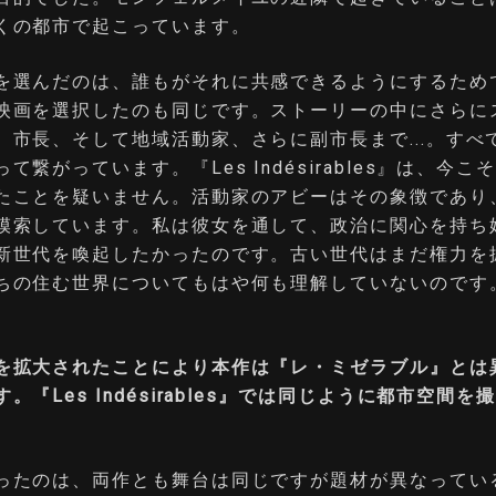
くの都市で起こっています。
を選んだのは、誰もがそれに共感できるようにするため
映画を選択したのも同じです。ストーリーの中にさらに
。市長、そして地域活動家、さらに副市長まで...。すべ
て繋がっています。『Les Indésirables』は、今
たことを疑いません。活動家のアビーはその象徴であり
模索しています。私は彼女を通して、政治に関心を持ち
新世代を喚起したかったのです。古い世代はまだ権力を
ちの住む世界についてもはや何も理解していないのです
を拡大されたことにより本作は『レ・ミゼラブル』とは
。『Les Indésirables』では同じように都市空間
ったのは、両作とも舞台は同じですが題材が異なってい