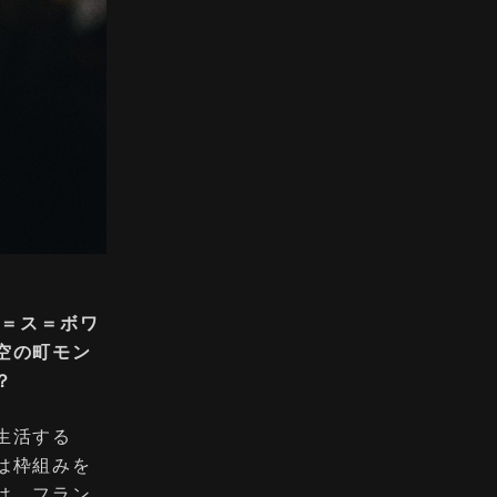
シー＝ス＝ボワ
空の町モン
？
生活する
は枠組みを
は、フラン