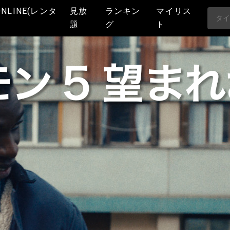
ONLINE(レンタ
見放
ランキン
マイリス
題
グ
ト