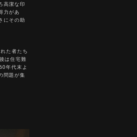
ろ高潔な印
得力があ
さにその助
された者たち
後は住宅難
60年代末よ
の問題が集