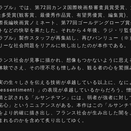
ラブル』では、第72回カンヌ国際映画祭審査員賞受賞、
最多受賞(観客賞、最優秀作品賞、有望男優賞、編集賞)、
際⻑編映画賞ノミネート、第77回ゴールデングローブ賞
トなどの快挙を果たした。それから４年後、ラジ・リ監
ラブル』製作スタッフが再集結し、再びバンリュー（※
リーな社会問題をリアルに映し出したのが本作である。
ランス社会が見事に描かれ、想像もつかないように思え
体験でさえ、その理不尽も憎しみも、観る者の心を鷲掴
実の生々しさを伝える技術が卓越している以上に、なに
essentiment）」の表現が卓越しているからだろう。
情と訳される「ルサンチマン」には、弱者が強者に対し
妬心」というニュアンスがある。本作はこの「ルサンチ
をより的確に描き出し、フランス社会が生み出した闇を
まれるのかを含めて炙り出してゆく。