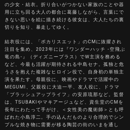
の少女・結衣。折り合いがつかない家族のことや器
用に立ち回る大人の都合に葛藤しながら、言葉にで
きない思いを絵に描き続ける彼女は、大人たちの裏
切りを知り、暴走してゆく。
結衣役には、「ポカリスエット」のCMに抜擢され
注目を集め、2023年には『ワンダーハッチ -空飛ぶ
竜の島-』（ディズニープラス）でW主演を務める
など、今最も活躍が期待される中島セナ。孤独と危
うさを抱えた複雑なヒロイン役で、自身初の単独主
演を果たす。母親役に、映画やドラマで活躍中の
MEGUMI、父親役に大迫一平、友人役に、ドラマ
「ブラッシュアップライフ」の安原琉那など。監督
は、TSUBAKIやマキアージュなど、資生堂のCMを
長年にわたって手がけ、＜女性美の魔術師＞とも呼
ばれた小島淳二。手の込んだものより合理的でシン
プルな焼き物に需要が移る陶芸の街のいまを通し