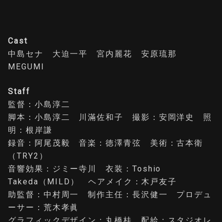
Cast
中島セナ 大迫一平 宮内麗花 安原琉那
MEGUMI
Staff
監督：小島淳二
脚本：小島淳二 川滿佐和子 撮影：安岡洋史 照
明：根岸謙
録音：阿尾茂毅 音楽：徳澤青弦 美術：古本衛
（TRY2）
音響効果：ジミー寺川 衣装：Toshio
Takeda（MILD） ヘアメイク：木戸友子
助監督：中村周一 制作主任：長沢健一 プロデュ
ーサー：荒木孝眞
グラフィックデザイン：丸橋桂 配給：スタジオレ