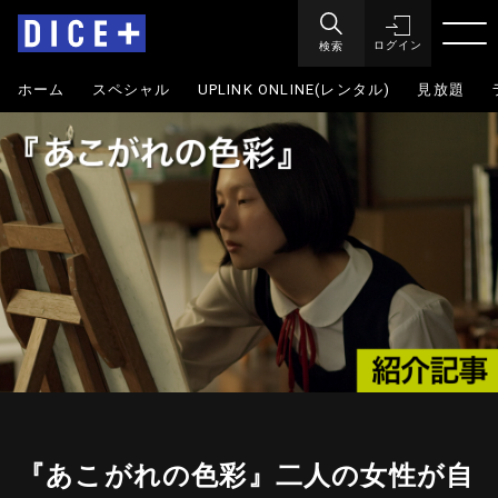
検索
ログイン
ホーム
スペシャル
UPLINK ONLINE(レンタル)
見放題
『あこがれの色彩』二人の女性が自