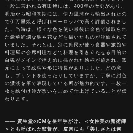
一般に言われる有田焼には、400年の歴史があり、
明治から昭和初期には、伊万里湾から輸出されたの
で伊万里焼と呼ばれヨーロッパで高く評価されまし
た。当時は、様々な色を使い最後に金色で縁取られ
た豪華絢爛な鳥や花などを描いたものが評価されて
いました。それとは、別に庶民が使う食器や旅館や
料理屋の会席料理などで料理を引き立たせる目的の
白磁がメインで控えめに描かれた絵柄が施され、窯
元によって絵柄や形に特長がありました。どの窯
も、プリントを使ったりしていますが、丁寧に紺色
の濃淡を筆で表現している所が魅力的です。一枚一
枚を絵付け師が想いをこめて仕上げていることが伝
わります。
―― 資生堂のCMを長年手がけ、＜女性美の魔術師
＞とも呼ばれた監督が、皮肉にも「美しさとは何