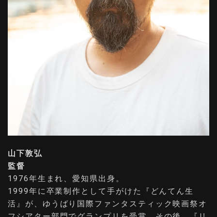
山下敦弘
監督
1976年生まれ、愛知県出身。
1999年に卒業制作として手がけた『どんてん生
活』が、ゆうばり国際ファンタスティック映画祭オ
フシアター部門でグランプリを受賞。その後、『リ