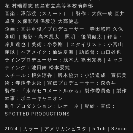
花 村端賢志 徳島市立高等学校演劇部
音楽：澤部渡（スカート） ｜製作：大熊一成 直井
卓俊 久保和明 保坂暁 大高健志
企画：直井卓俊／プロデューサー：寺田悠輔 久保
和明 ｜撮影：高木風太｜照明：後閑健太｜録音：
岸川達也｜美術：小泉剛 ｜スタイリスト：小宮山
芽以｜ヘアメイク：仙波夏海｜助監督：山口雄也
ラインプロデューサー：浅木大 篠田知典｜キャス
ティング：池田舞 松本晏純
スチール：根矢涼香｜脚本協力：小沢道成｜宣伝美
術：寺澤圭太郎｜宣伝プロデューサー：森勇斗
製作：『水深ゼロメートルから』製作委員会｜製作
幹事：ポニーキャニオン
制作プロダクション：レオーネ｜配給・宣伝：
SPOTTED PRODUCTIONS
2024｜カラー｜アメリカンビスタ｜5.1ch｜87min