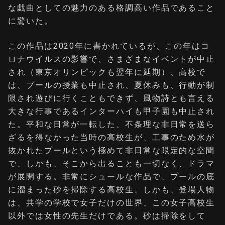
な戯曲としての魅力のある格調高い作品であること
に驚いた。
この作品は2020年に書かれているが、この年はコ
ロナウイルスの影響で、さまざまなイベントが中止
され（東京オリンピックも翌年に延期）、高校で
は、プールの授業も中止され、夏休みも、行動が制
限され遊びに行くこともできず、風物詩とも言える
大きな行事であるインターハイも甲子園も中止され
た。平和な日常が一転した、不条理な非日常を送ら
ざるを得なかった当時の高校生が、工事のため水が
抜かれたプールという極めて非日常な限定的な空間
で、しかも、そこから出ることも一切なく、ドラマ
が展開する。非常にシュールな作品で、プールの底
に溜まった砂を掃除する高校生、しかも、登場人物
は、共学の学校で女子だけの世界、この女子高校生
以外では女性の先生だけである。砂は掃除をして