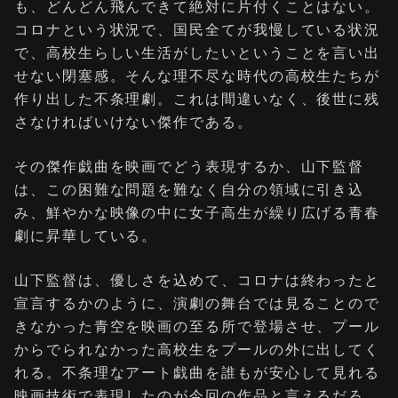
も、どんどん飛んできて絶対に片付くことはない。
コロナという状況で、国民全てが我慢している状況
で、高校生らしい生活がしたいということを言い出
せない閉塞感。そんな理不尽な時代の高校生たちが
作り出した不条理劇。これは間違いなく、後世に残
さなければいけない傑作である。
その傑作戯曲を映画でどう表現するか、山下監督
は、この困難な問題を難なく自分の領域に引き込
み、鮮やかな映像の中に女子高生が繰り広げる青春
劇に昇華している。
山下監督は、優しさを込めて、コロナは終わったと
宣言するかのように、演劇の舞台では見ることので
きなかった青空を映画の至る所で登場させ、プール
からでられなかった高校生をプールの外に出してく
れる。不条理なアート戯曲を誰もが安心して見れる
映画技術で表現したのが今回の作品と言えるだろ