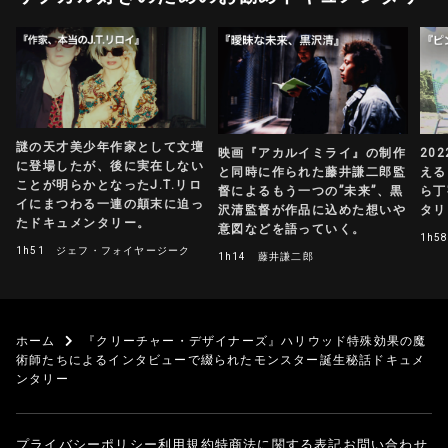
謎の天才美少年作家として文壇
映画『アカルイミライ』の制作
20
に登場したが、後に実在しない
と同時に作られた藤井謙二郎監
える
ことが明らかとなったJ.T.リロ
督によるもう一つの”未来”、黒
ら丁
イにまつわる一連の顛末に迫っ
沢清監督が作品に込めた想いや
タリ
たドキュメンタリー。
意図などを語っていく。
1h5
1h51
ジェフ・フォイヤージーク
1h14
藤井謙二郎
ホーム
『クリーチャー・デザイナーズ』ハリウッド特殊効果の魔
術師たちによるインタビューで綴られたモンスター誕生秘話ドキュメ
ンタリー
プライバシーポリシー
利用規約
特商法に関する表記
お問い合わせ