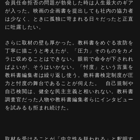
会員任命拒否の問題が勃発した時は⼈⽣最⼤のギア
が⼊った。映画の企画書を提出しても社内の協⼒者
は少なく、ときに孤独に苛まれる⽇々だったと正直
に吐露したい。
さらに取材の壁も厚かった。教科書をめぐる攻防を
丁寧に描こうと考えたが、「圧⼒」そのものをカメ
ラに収めることはできない。眼前で命令が下されれ
ばよいが、そうはいかない。「忖度」という⾔葉を
教科書編集者は繰り返し使う。教科書検定制度が圧
⼒と忖度の舞台であることが伺えた。 ⾃⼰規制や
⾃⼰検閲は、健全な⺠主主義と相いれない。教科書
調査官だった⼈物や教科書編集者らにインタビュー
を試みるも拒まれ続けた。
取材を受けることが「中⽴性を疑われる」と釈明す