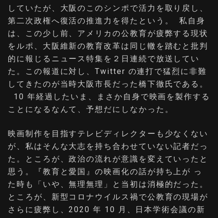
していたが、⼤阪のこのシンポで活⼒を取り戻し、
第⼆次政権へ復活の推進⼒を得たという。 私⾃⾝
は、この少し前、アメリカの公教育が疲弊する現状
をルポ、⼤阪維新の教育改⾰は同じ轍を踏むと批判
的に報じるニュース特集を２⽇連続で放送してい
た。この報道に対し、Twitter の連打で猛烈に⾮難
してきたのが当時⼤阪市⻑だった橋下徹⽒である。
10 年経過したいま、まさか⾃⾝で映画を製作する
ことになるなんて、予想だにしなかった。
映画制作を⽬指すテレビディレクターも少なくない
が、私はそんな⼤志を持ち合わせていない記者だっ
た。ところが、政治の流れが意識を変えていったと
思う。『教育と愛国』の映画化の話が持ち上が っ
た時も「いや、無理無理」と当初は消極的だった。
ところが、新型コロナウイルス禍で公教育の現場が
さらに疲弊し、2020 年 10 ⽉、⽇本学術会議の新