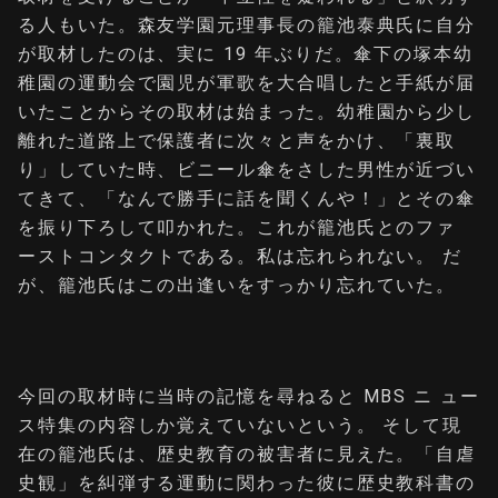
る⼈もいた。森友学園元理事⻑の籠池泰典⽒に⾃分
が取材したのは、実に 19 年ぶりだ。傘下の塚本幼
稚園の運動会で園児が軍歌を⼤合唱したと⼿紙が届
いたことからその取材は始まった。幼稚園から少し
離れた道路上で保護者に次々と声をかけ、「裏取
り」していた時、ビニール傘をさした男性が近づい
てきて、「なんで勝⼿に話を聞くんや！」とその傘
を振り下ろして叩かれた。これが籠池⽒とのファ
ーストコンタクトである。私は忘れられない。 だ
が、籠池⽒はこの出逢いをすっかり忘れていた。
今回の取材時に当時の記憶を尋ねると MBS ニ ュー
ス特集の内容しか覚えていないという。 そして現
在の籠池⽒は、歴史教育の被害者に⾒えた。「⾃虐
史観」を糾弾する運動に関わった彼に歴史教科書の