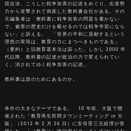
団⾃決。こうした戦争加害の記述をめぐり、右派勢
⼒から攻撃されて倒産した教科書会社がある。その
元編集者は「教科書に戦争加害の問題を書かない
で、被害の歴史だけを載せるのでは戦争学習になら
ない」と訴える。 「世界の平和に貢献するという
理想の実現は、教育の⼒にまつべきものである」
（要約）と旧教育基本法は謳った。しかし 2000 年
代以降、教科書の記述が政治の⼒で変えられてい
く。消されてゆく戦争加害の記述。
教科書は誰のためにあるのか。
本作の⼤きなテーマである。 10 年前、⼤阪で開
催された「教育再⽣⺠間タウンミーティング in ⼤
阪」（2012 年 2 ⽉ 26 ⽇）に安倍晋三元総理が登