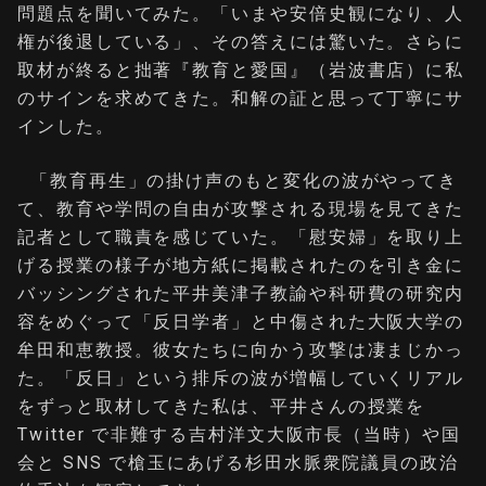
問題点を聞いてみた。「いまや安倍史観になり、⼈
権が後退している」、その答えには驚いた。さらに
取材が終ると拙著『教育と愛国』（岩波書店）に私
のサインを求めてきた。和解の証と思って丁寧にサ
インした。
「教育再⽣」の掛け声のもと変化の波がやってき
て、教育や学問の⾃由が攻撃される現場を⾒てきた
記者として職責を感じていた。「慰安婦」を取り上
げる授業の様⼦が地⽅紙に掲載されたのを引き⾦に
バッシングされた平井美津⼦教諭や科研費の研究内
容をめぐって「反⽇学者」と中傷された⼤阪⼤学の
牟⽥和恵教授。彼⼥たちに向かう攻撃は凄まじかっ
た。「反⽇」という排斥の波が増幅していくリアル
をずっと取材してきた私は、平井さんの授業を
Twitter で⾮難する吉村洋⽂⼤阪市⻑（当時）や国
会と SNS で槍⽟にあげる杉⽥⽔脈衆院議員の政治