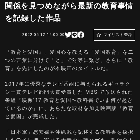
関係を⾒つめながら最新の教育事情
を記録した作品
2022-05-12 12:00:00
マイリスト登録
『教育と愛国』、愛国心を教える「愛国教育」を二
つの言葉に分けて「と」で対等に繋ぎ、さらに「教
育」を先にしたのが本映画のタイトルだ。
2017年に優秀なテレビ番組に与えられるギャラク
シー賞テレビ部⾨⼤賞受賞した MBS で放送された
番組『映像ʻ17 教育と愛国〜教科書でいま何が起き
ているのか』に、あらたな取材を加え映画版『教育
と愛国』が完成した。
「⽇本軍」慰安婦や沖縄戦を記述する教科書を採択