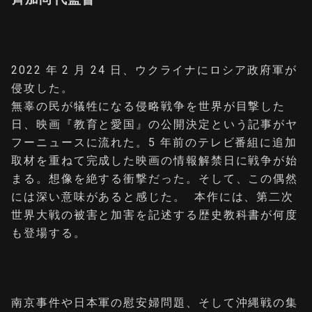
2022 年 2 ⽉ 24 ⽇、ウクライナにロシア政府軍が
侵攻した。
無辜の⺠が犠牲になる侵略戦争を世界が⽬撃した
⽇、映画『教育と愛国』の公開決定という記事がヤ
フーニュースに流れた。5 年前のテレビ番組に追加
取材を重ねて完成した映画の情報解禁⽇に戦争が始
まる。想像を絶する衝撃だった。そして、この偶然
には深い意味があると感じた。 本作には、第⼆次
世界⼤戦の被害と加害を記述する歴史教科書が何度
も登場する。
南京事件や⽇本軍の慰安婦問題、そして沖縄戦の集