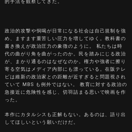
的⼿法を観察してきた。
政治的攻撃や恫喝が⽇常になる社会は⾃⼰規制を強
め、ますます重苦しい圧⼒を増してゆく。教科書の
書き換えが政治圧⼒の象徴のように。 私たちは時
代の曲がり⾓を曲がったのか。⺠を踏みにじる政治
が、まかり通るのはなぜなのか。権⼒や強者に擦り
寄る空気はメディア内部にも漂っている。在阪テレ
ビは維新の政治家との距離が近すぎると問題視され
ていて MBS も例外ではない。 教育に対する政治の
急接近に危険性を感じ、切⽻詰まる思いで映画を作
った。
本作にカタルシスも正解もない。あるのは、語り出
してほしいという願いだけだ。