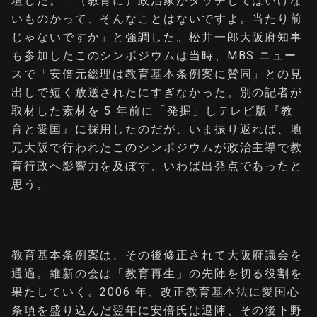
壇した。「（教育に）政治家がタッチしてはいけな
いものかって、そんなことはないですよ。当たり前
じゃないですか」と強調した。松井⼀郎⼤阪府知事
も参加したこのシンポジウムは当時、MBS ニュー
スで「安倍元総理は教育基本条例案に賛同」との⾒
出しで短く放送されたにすぎなかった。別の記者が
取材した素材を 5 年前に「発掘」しテレビ版『教
育と愛国』に採⽤したのだが、いま振り返れば、地
元⼤阪で⾏われたこのシンポジウムが政治主導で教
育⾏政へ影響⼒を及ぼす、いわば出発点であったと
思う。
教育基本条例案は、その後修正されて⼤阪府議会を
通過。維新の会は「教育再⽣」の先陣を切る役割を
果たしていく。2006 年、改正教育基本法に愛国⼼
条項を盛り込んだ翌年に安倍⽒は退陣、その後下野