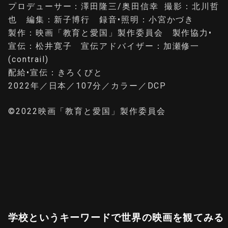
プロデューサー：澤田隆三/奥田信幸 撮影：北川哲
也 編集：新子博行 録音•照明：小宮かづき
製作：映画「教育と愛国」製作委員会 製作協力•
宣伝：松井寛子 宣伝アドバイザー：加瀬修一
(contrail)
配給•宣伝：きろくびと
2022年／日本／107分／カラー／DCP
©2022映画「教育と愛国」製作委員会
学校というキーワードで世界の映画を観てみる