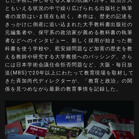
した学校に押し寄せる⼤量の抗議ハガキ。政治介⼊
ともいえる状況の中で繰り広げられる出版社と執筆
者の攻防はいま現在も続く。本作は、歴史の記述を
きっかけに倒産に追い込まれた⼤⼿教科書出版社の
元編集者や、保守系の政治家が薦める教科書の執筆
者などへのインタビュー、新しく採⽤が始まった教
科書を使う学校や、慰安婦問題など加害の歴史を教
える教師や研究する⼤学教授へのバッシング、さら
には⽇本学術会議任命拒否問題など、⼤阪・毎⽇放
送(MBS)で20年以上にわたって教育現場を取材して
きた⻫加尚代ディレクターが、「教育と政治」の関
係を⾒つめながら最新の教育事情を記録した。