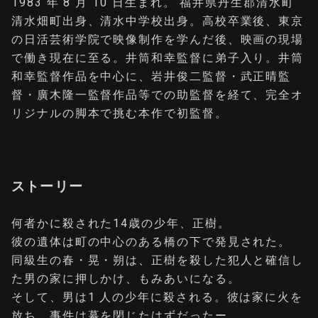
1983 年 8 月 10 日生まれ。 福井県丹生郡清水町
清水畑町出身、清水中学校出身。高校卒業後、東京
の日活芸術学院で映像制作を学んだ後、映画の現場
で働き現在に至る。井筒和幸監督に弟子入り。井筒
和幸監督作品を中心に、岩井俊二監督・武正晴監
督・廣木隆一監督作品等での助監督を経て、完全オ
リジナルの脚本で挑む本作で初監督。
ストーリー
何者かに殺された14歳の少年、正樹。
彼の遺体は町の中心のある橋の下で発見された。
同級生の春・晃・朔は、正樹を殺した犯人と確信し
た男の家に押しかけ、もみあいになる。
そして、男は1 人の少年に殺される。彼は家に火を
放ち、事件は幕を閉じたはずだったー。