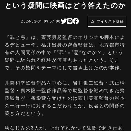
という疑問に映画はどう答えたのか
2024-02-01 09:57:00
マイリスト登録
『罪と悪』は、齊藤勇起監督のオリジナル脚本によ
るデビュー作。福井出身の齊藤監督は、地方都市特
有の人間関係の中で「“罪”＝“悪”なのか？」という
疑問に駆られる経験が何度もあったという。そこ
で、その疑問をテーマにして書き上げたのが本作。
井筒和幸監督作品を中心に、岩井俊二監督・武正晴
監督・廣木隆一監督作品等で助監督を勤めてきた齊
藤監督が一番影響を受けたのは西川美和監督の脚本
の一行一行に対するこだわりとか、役者との関係の
築き方だという。
幼なじみの3人が、それぞれかつて故郷で起きたあ