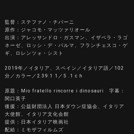
監督：ステファノ・チパーニ
原作：ジャコモ・マッツァリオール
出演：アレッサンドロ・ガスマン、イザベラ・ラゴ
ネーゼ、ロッシ・デ・パルマ、フランチェスコ・ゲ
ギ、ロレンツォ・シスト
2019年／イタリア、スペイン／イタリア語／102
分／カラー／2.39:1 1／5 .1 c h
原題：Mio fratello rincorre i dinosauri 字幕：
関口英子
後援：公益財団法人 日本ダウン症協会、イタリア
大使館、イタリア文化会館
提供：日本イタリア映画社
配給：ミモザフィルムズ