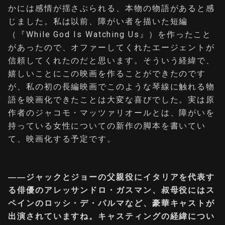
かには感情が揺さぶられる、本物の物語があると感
じました。私は以前、障がい者を描いた短編
（『While God Is Watching Us』）を作ったこと
があったので、オファーしてくれたエージェントが
信頼してくれたのだと思います。そういう経緯で、
嬉しいことにこの映画を作ることができたのです
が、私の初の長編映画でこのような琴線に触れる物
語を映画化できたことは大変な喜びでした。実は原
作者のジャコモ・マッツァリオールとは、障がいを
持っている女性についての新作の脚本を書いてい
て、映画化する予定です。
――ジャックとジョーの父親役にイタリアを代表す
る俳優のアレッサンドロ・ガスマン、叔母役にはス
ペインのロッシ・デ・パルマなど、豪華キャストが
出演されていますね。キャスティングの経緯につい