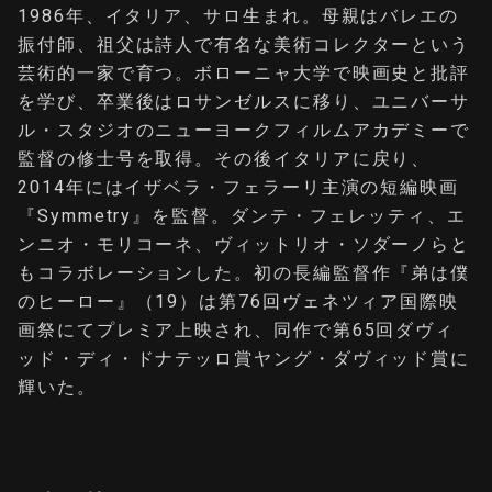
1986年、イタリア、サロ生まれ。母親はバレエの
振付師、祖父は詩人で有名な美術コレクターという
芸術的一家で育つ。ボローニャ大学で映画史と批評
を学び、卒業後はロサンゼルスに移り、ユニバーサ
ル・スタジオのニューヨークフィルムアカデミーで
監督の修士号を取得。その後イタリアに戻り、
2014年にはイザベラ・フェラーリ主演の短編映画
『Symmetry』を監督。ダンテ・フェレッティ、エ
ンニオ・モリコーネ、ヴィットリオ・ソダーノらと
もコラボレーションした。初の長編監督作『弟は僕
のヒーロー』（19）は第76回ヴェネツィア国際映
画祭にてプレミア上映され、同作で第65回ダヴィ
ッド・ディ・ドナテッロ賞ヤング・ダヴィッド賞に
輝いた。