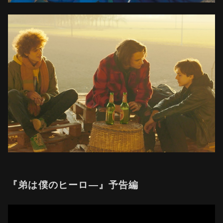
『弟は僕のヒーロ―』予告編