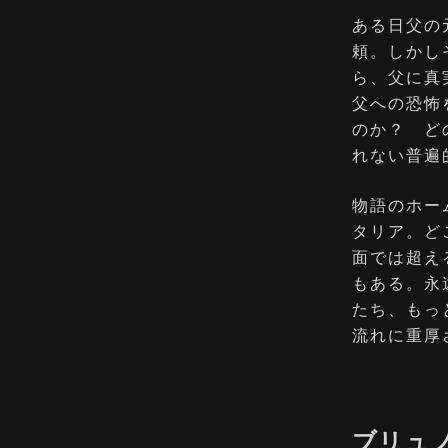
ある日父の
頼。しかし
ら、父に真
父への恐怖
のか？ ど
れない普遍
物語のホー
タリア。ど
面では超え
もある。永
たち、もっ
流れに重厚
ブリュ