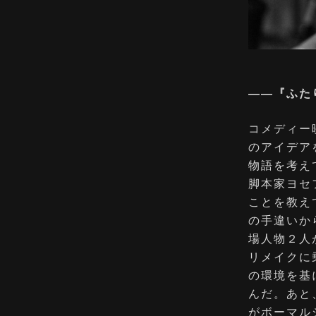
――『ふた
コメディー
のアイデア
物語を考え
脚本家ヨセ
ことを教え
の⼿違いか
場⼈物２⼈
リメイクに
の環境を基
んだ。あと
がボーマル