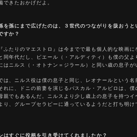
備できたおかげだよ。
係を孫にまで広げたのは、３世代のつながりを扱おうと
ですか？
『ふたりのマエストロ』は今までで最も個⼈的な映画に
と同年代だし、ピエール（・アルディティ）も僕の⽗よ
にはニルス（・オトナン＝ジラール）と同い歳の息⼦が
では、ニルス役は僕の息⼦と同じ、レオナールという名
それに、ドニの前妻を演じるパスカル・アルビロは、僕
⺟親でもあるんだ。ニルスより少し歳上の息⼦を持つイ
より、グループセラピーに通っているようだと打ち明け
ンはすぐに役柄を引き受けてくれましたか？