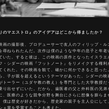
りのマエストロ』のアイデアはどこから得ましたか？
映画の撮影後、プロデューサーで友⼈のフィリップ・ル
を尋ねられたんだ。次作は僕のような中年の息⼦と年⽼
ていた。すると彼は、この映画の原作となったイスラエ
フ・シダーの映画『フットノート』をリメイクする権利
てくれた。その映画を観て、確かに何かできると思った
ら、⼦が親を超えるというテーマがあった。シダーの映
がトーラー（ユダヤ教の教え）を専⾨とした⼤学教授だ
乗り出せずにいた。だから、⻭医者の⽗と外科医の兄弟
に、医療のような競争分野を舞台にさらに想像を膨らま
、僕は歴史が好きだから、歴史家の親⼦を主⼈公にして
シェ賞を受賞することも考えた。