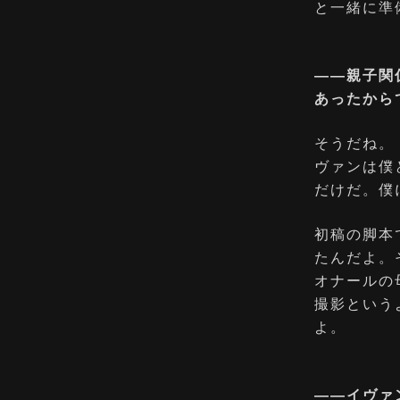
と⼀緒に準
――親⼦関
あったから
そうだね。
ヴァンは僕
だけだ。僕
初稿の脚本
たんだよ。
オナールの
撮影という
よ。
――イヴァ