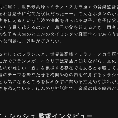
元に届く、世界最⾼峰＜ミラノ・スカラ座＞の⾳楽監督
それは息子に宛てた誤報だったーー。こんなボタンのか
実を伝えるという苦渋の決断を迫られる息子。息子は父
をどう乗り越えるのか？ 息⼦が⽗を超えるとき、両者
の父子も人生のどこかのタイミングで直面するであろう
的な問題に、興味が尽きない。
ムとしてのフランスと、世界最⾼峰＜ミラノ・スカラ座
こかでフランスが、イタリアは家族と知りながら、文化
るのが難しい「親」を象徴する存在でもあると示唆して
遠のテーマを際立たせる構図や心の内を代弁するクラシ
とも気になるところを仄めかすに留める控えめな演出が
さを添えている。ほんのり神話的で、余韻の残る映画だ
ノ・シッシュ 監督インタビュー