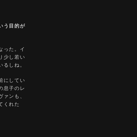
いう⽬的が
なった。イ
り少し若い
いるしね。
前にしてい
の息⼦のレ
ヴァンも、
てくれた