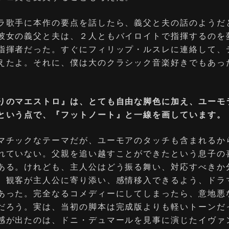
ラ歌⼿に本作の要点を話したら、義⽗と夫の話のようだ
彼⼥の義⽗と夫は、２⼈ともバイロイトで指揮するのを
指揮者だった。すぐにフィリップ・ルスレに連絡して、
えたよ。それに、僕は⼤のクラシック⾳楽好きでもあっ
りのマエストロ』は、とても⾃由な脚⾊に加え、ユーモ
という点で、『フットノート』と⼀線を画しています。
マチックなテーマだが、ユーモアのタッチも含まれるか
れていない。⽗親を追い越すことができたという息⼦の
ある。けれども、主⼈公はどう振る舞い、対応すべきか
、観客が主⼈公に寄り添い、感情移⼊できるよう、ドラ
あった。完全なるコメディーにしてしまったら、意地悪
だろう。実は、当初の脚本は完成版よりも軽いトーンだ
感が出たのは、ドニ・デュマールを⾒事に演じたイヴァ