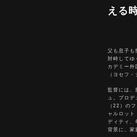
える
⽗も息⼦も
対峙してゆ
カデミー外
（ヨセフ・
監督には、
ュ。プロデ
（22）の
ャルロット
ディティ、
背景に、家