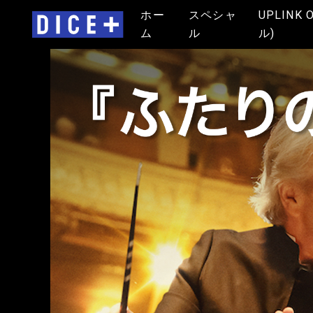
ホー
スペシャ
UPLINK 
ム
ル
ル)