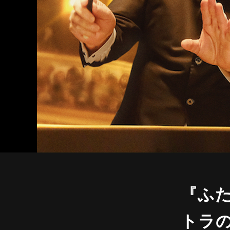
『ふ
トラ