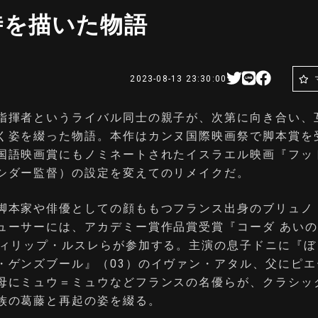
時を描いた物語
2023-08-13 23:30:00
指揮者というライバル同士の親⼦が、次第に向き合い、
く姿を綴った物語。本作はカンヌ国際映画祭で脚本賞を
国語映画賞にもノミネートされたイスラエル映画『フッ
シダー監督）の設定を変えてのリメイクだ。
脚本家や俳優としての顔ももつフランス出身のブリュノ
ューサーには、アカデミー賞作品賞受賞『コーダ あい
フィリップ・ルスレらが参加する。主演の息子ドニに『ぼ
・ゲンズブール』（03）のイヴァン・アタル、父にピエ
母にミュウ＝ミュウなどフランスの名優らが、クラシッ
族の葛藤と再起の姿を綴る。