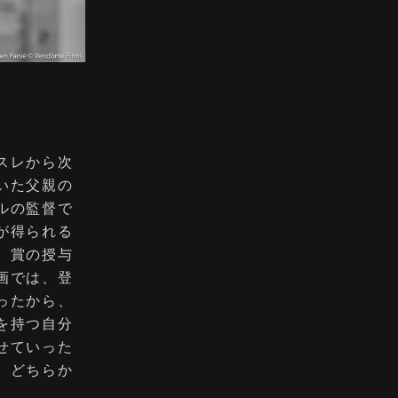
スレから次
いた⽗親の
ルの監督で
が得られる
。賞の授与
画では、登
ったから、
を持つ⾃分
せていった
、どちらか