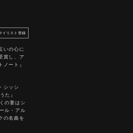
マイリスト登録
互いの心に
受賞し、ア
トノート』
・シッシ
のうた』
くの妻はシ
ール・アル
クの名曲を