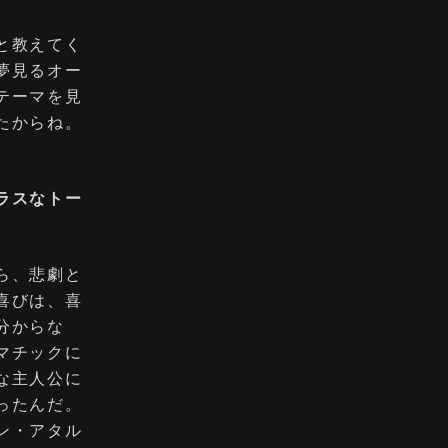
と教えてく
夢⾒るオー
テーマを⾒
たからね。
ラスなトー
ら、悲劇と
喜びは、喜
分からな
マチックに
な主⼈公に
ったんだ。
ン・アタル