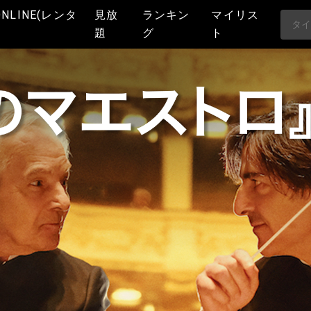
ONLINE(レンタ
見放
ランキン
マイリス
題
グ
ト