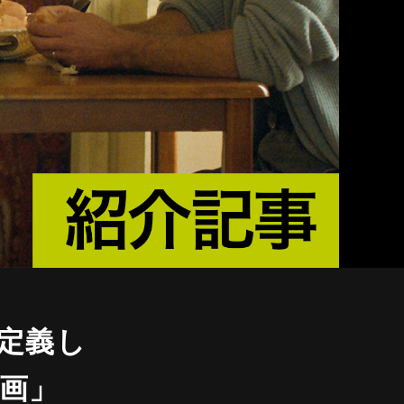
定義し
画」