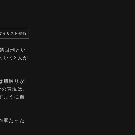
マイリスト登録
禁固刑とい
という3人が
は肌触りが
愛の表現は、
すように自
作家だった
。