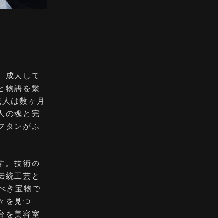
。
。成人して
と物語を繋
職人は数ヶ月
人の魂と完
フタンがふ
す。技術の
伝統工芸と
べき宝物で
々を見つ
台を美容室