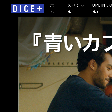
ホー
スペシャ
UPLINK 
ム
ル
ル)