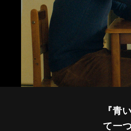
『青
て一