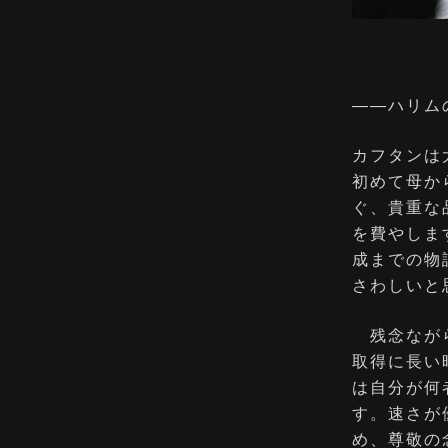
――ハリム
カフタンは
初めて母か
ぐ、貴重な
を費やしま
成までの物
さわしいと
残念ながら
取得に長い
は自分が何
す。速さが
め、尊敬の