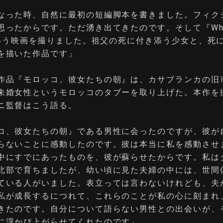
なった時、自然に最初の短編脚本を書きました。フィク
思ったからです。ただ湧き出てきたのです。そして『When
』という映画を撮りました。祖父の死に付き添う少女と、死
を描いた作品です」
作品『モロッコ、彼女たちの朝』は、カサブランカの旧
未婚女性というモロッコのタブーを取り上げた。本作を
ニ監督はこう語る。
コ、彼女たちの朝』である男性に会ったのですが、彼が
らないことに感動したのです。彼は本当に私を感動させ
中にすでにあったものを、彼が蘇らせたからです。私は
北部で育ちましたが、幼い頃に見た夫婦の中には、世間
ている人がいました。表立っては言わないけれども、夫
私が成長するにつれて、これらのことが私の心に刻まれ
きたのです。自分について語らない男性との出会いが、
に浮かび上がらせてくれたのです」