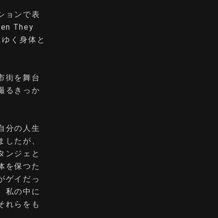
ションで表
 They
にゆく身体と
市街を舞台
撮るきっか
自分の人生
ましたが、
タンジェと
体を保つた
がゲイだっ
、私の中に
それらをも