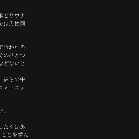
湯とサウナ
では男性同
で行われる
そのひとつ
などないと
、彼らの中
コミュニテ
だ。
したくはあ
ることを学ん