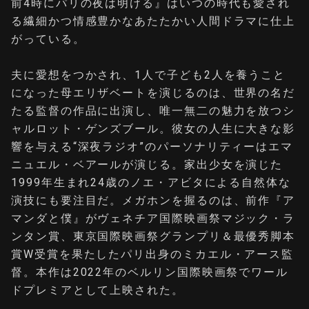
前4時にパリの夜は明ける』はいつの時代も愛され
る繊細かつ情感豊かなあたたかい人間ドラマに仕上
がっている。
夫に愛想をつかされ、1人で子ども2人を養うこと
になった母エリザベートを演じるのは、世界の名だ
たる監督の作品に出演し、唯一無二の魅力を放つシ
ャルロット・ゲンズブール。彼女の人生に大きな影
響を与える“深夜ラジオ”のパーソナリティーはエマ
ニュエル・ベアールが演じる。家出少女を演じた
1999年生まれ24歳のノエ・アビタによる自然体な
演技にも要注目だ。メガホンを握るのは、前作『ア
マンダと僕』がヴェネチア国際映画祭マジック・ラ
ンタン賞、東京国際映画祭グランプリ＆最優秀脚本
賞W受賞を果たしたパリ出身のミカエル・アース監
督。本作は2022年のベルリン国際映画祭でワール
ドプレミアとして上映された。