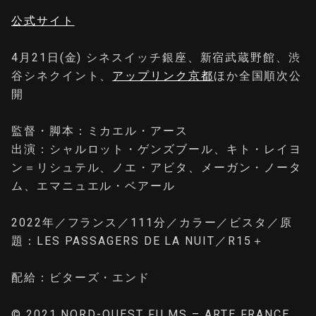
公式サイト
4月21日(金) シネスイッチ銀座、新宿武蔵野館、渋
谷シネクイント、
アップリンク京都
ほか全国順次公
開
監督・脚本：ミカエル・アース
出演：シャルロット・ゲンズブール、キト・レイヨ
ン＝リシュテル、ノエ・アビタ、メーガン・ノータ
ム、エマニュエル・ベアール
2022年／フランス／111分／カラー／ビスタ／原
題：LES PASSAGERS DE LA NUIT／R15＋
配給：ビターズ・エンド
© 2021 NORD-OUEST FILMS – ARTE FRANCE