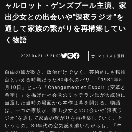
ャルロット・ゲンズブール主演、家
出少女との出会いや“深夜ラジオ”を
通して家族の繋がりを再構築してい
く物語
2023-04-21 15:21:00
マイリスト登録
自由の風が吹き、政治だけでなく、芸術的にも転換
点といえる時期だった80年代のパリ。「1981年5
月10日」という「Changement et Espoir（変革と
希望）」を掲げた社会党のミッテラン氏が大統領に
当選した当時の場面から本作は幕を開ける。物語
は、一つの家族が、家出少女との出会いや“深夜ラ
ジオ”を通して家族の繋がりを再構築していく、と
いうもの。80年代の空気感を纏いながらも、『午