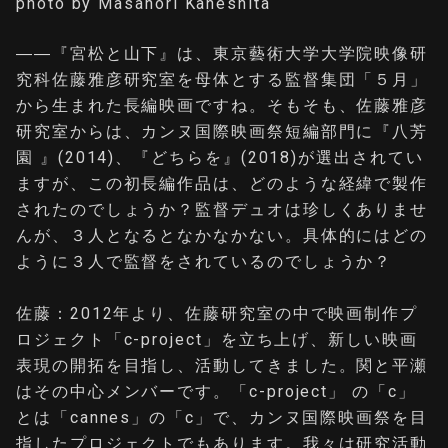
photo by Masanori Kaneshita
――『宮松と山下』は、東京藝術大学大学院映像研
究科佐藤雅彦研究室を母体とする監督集団「５月」
から生まれた長編映画ですね。そもそも、佐藤雅彦
研究室からは、カンヌ国際映画祭短編部門に『八芳
園 』(2014)、『どちらを』(2018)が選出されてい
ますが、この初長編作品は、どのような経緯で製作
されたのでしょうか？監督デュオは珍しくありませ
んが、３人となるとなかなかない。具体的にはどの
ように３人で監督をされているのでしょうか？
佐藤：2012年より、佐藤研究室の中で映画制作プ
ロジェクト「c-project」を立ち上げ、新しい映画
表現の開拓を目指し、活動してきました。関と平瀬
はその中心メンバーです。「c-project」 の「c」
とは「cannes」の「c」で、カンヌ国際映画祭を目
指したプロジェクトでもあります。我々は研究活動