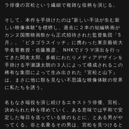
ラ俳優の宮松という繊細で複雑な役柄を演じる。
そして、本作を手掛けたのは“新しい手法が生む新
しい映像体験”を標榜し、過去に２本の短編映画が
カンヌ国際映画祭から正式招待された監督集団「5
月」。「ピタゴラスイッチ」に携わった東京藝術大
学名誉教授・佐藤雅彦、 NHKでドラマ演出を行っ
てきた関友太郎、多岐にわたりメディアデザインを
手掛ける平瀬謙太朗の３人によって構成されるこの
稀有な集団によって生み出された『宮松と山下』
は、まさに他に類を見ない不思議な映像体験の世界
に私たちを誘う。
名もなき端役を演じ続けるエキストラ俳優、宮松。
決められた枠を埋めていく、ある意味では平和で安
定した毎日を送っている彼のもとに、とある男がや
ってくる。谷と名乗るその男は、宮松を見つけると