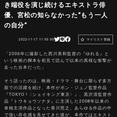
き端役を演じ続けるエキストラ俳
優、宮松の知らなかった”もう一人
の自分”
2022-11-17 11:50:00
マイリスト登録
「2006年に撮影した西川美和監督の『ゆれる』と
いう映画の脚本を初見で読んで以来の異様な衝撃が
走った台本だった」
そう語ったのは、映画・ドラマ・舞台に限らず多方
面での活躍を続け、本作がポン・ジュノ監督作品
『TOKYO !〈シェイキング東京〉』、黒沢清監督作
品『トウキョウソナタ』に主演した2008年以来の
単独主演作品となった香川照之。あらゆる作品の中
で強い存在感を見せてきた彼が、本作ではエキスト