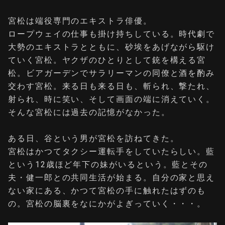
宮松は端役専門のエキストラ俳優。
ロープウェイの仕事も掛け持ちしている。時代劇で
大勢のエキストラとともに、砂埃をあげながら駆け
ていく宮松。ヤクザのひとりとして銃を構える宮
松。ビアガーデンでサラリーマンの同僚と酒を酌み
交わす宮松。来る日も来る日も、斬られ、撃たれ、
射られ、時に笑い、そして画面の端に消えていく。
そんな宮松には過去の記憶がなかった。
ある日、谷という男が宮松を訪ねてきた。
宮松はかつてタクシー運転手をしていたらしい。藍
という12歳ほど年下の妹がいるという。藍とその
夫・健一郎との共同生活が始まる。自分の家と思え
ない家にある、かつて宮松の手に触れたはずのも
の。宮松の脳裏をなにかがよぎっていく・・・。