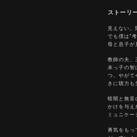
ストーリ
見えない。
でも僕は“
母と息子が
教師の夫、
末っ子の智
つ。やがて
きに聴力も
暗闇と無音
かけを与え
ミュニケー
勇気をもっ