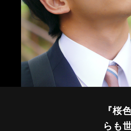
『桜
らも