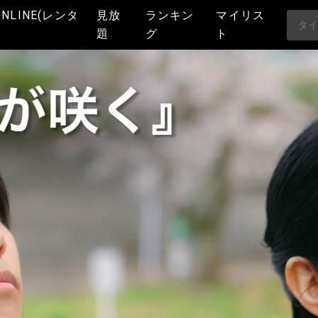
ONLINE(レンタ
見放
ランキン
マイリス
題
グ
ト