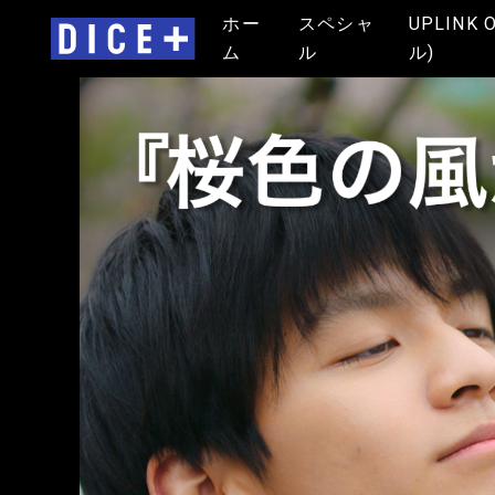
ホー
スペシャ
UPLINK 
ム
ル
ル)