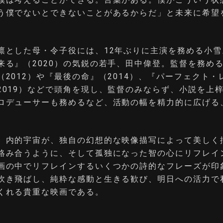
う僕でないとできないことがあるからだ」と未来に希望
凛とした母・令子役には、12年ぶりに主演を務める小雪
来る』（2020）の気鋭の若手、田中偉登。監督を務め
（2012）や『最後の命』（2014）、『パーフェクト・
2019）などで頭角を現し、監督のみならず、小説を上
ロデューサーも務めるなど、活動の幅を精力的に広げる
、内的宇宙が、独自の幻想的な映像描写によって美しく
絡み合うように、そして孤独になった智の心にリフレイ
画の中でリフレインするいくつかの詩的なフレーズが印
吹き飛ばし、純粋な感動と生きる歓び、明日への活力で
くれる貴重な映画である。