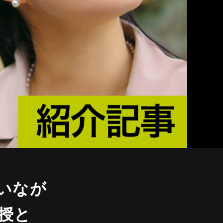
いなが
授と