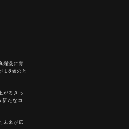
真爛漫に育
が１8歳のと
上がるきっ
う新たなコ
た未来が広