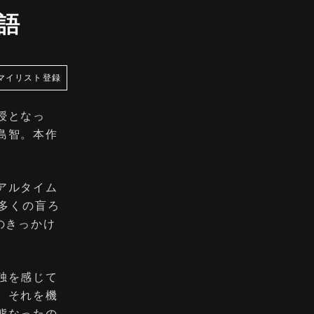
語
マイリスト登録
授となっ
島智。本作
アルタイム
、多くの盲ろ
のきっかけ
独を感じて
、それを機
態なったの