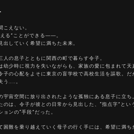
ー
聞こえない。
考える”ことができる――。
見出していく希望に満ちた未来。
三人の息子とともに関西の町で暮らす令子。
は幼少時に視力を失いながらも、家族の愛に包まれて天
令子の心配をよそに東京の盲学校で高校生活を謳歌。だ
失う……。
の宇宙空間に放り出されたような孤独にある息子に立ち
たのは、令子が彼との日常から見出した、“指点字”とい
ションの“手段”だった。
て困難を乗り越えていく母子の行く手には、希望に満ち