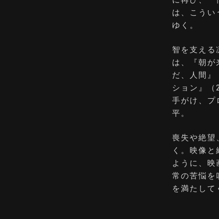
は、こうい
ゆく。
智を支える
は、『朝が
だ、人間』
ション』（
手がけ、プ
平。
喪失や絶望
く。映像と
ように、映
常の苦悩を
を満たして