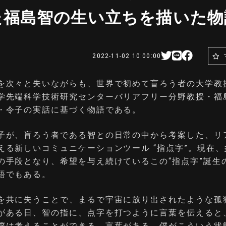
た福島智の生い立ちを描いた物
2022-11-02 10:00:00
を次々と失いながらも、世界で初めて盲ろう者の大学教
学先端科学技術研究センターバリアフリー分野教授・福
・令子の実話に基づく物語である。
子が、盲ろう者である智との日常の中から考案した、リ
える新しいコミュニケーションツール “指点字”。現在
の手段となり、希望を与え続けているこの“指点字”誕生
語でもある。
を共に失うことで、まるで宇宙に放り出されたような孤
がある日、智の指に、点字を打つように言葉を伝えると
僕は考えることができる。言葉がある。僕がこういう状