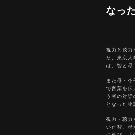
なっ
視力と聴力
た、東京大
は、智と母
また母・令
で言葉を伝
う者の対話
となった物
視力・聴力
いた智。母
に再び、「