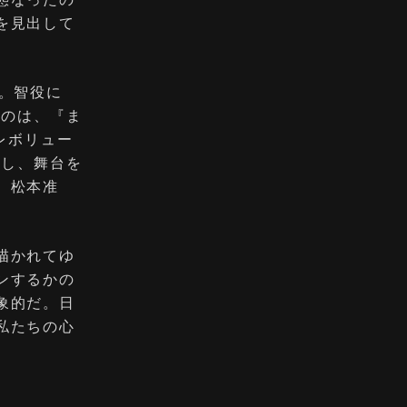
を見出して
。智役に
るのは、『ま
レボリュー
梓し、舞台を
、松本准
描かれてゆ
ンするかの
象的だ。日
私たちの心