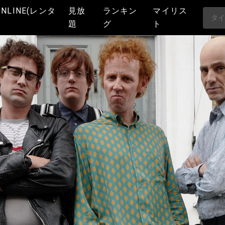
ONLINE(レンタ
見放
ランキン
マイリス
題
グ
ト