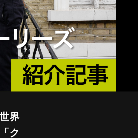
世界
「ク