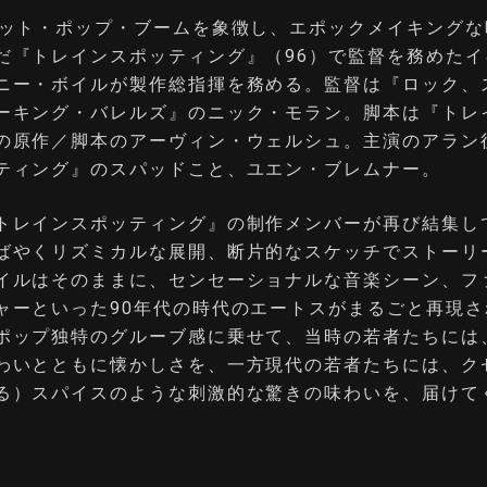
リット・ポップ・ブームを象徴し、エポックメイキングな
だ『トレインスポッティング』（96）で監督を務めたイ
ニー・ボイルが製作総指揮を務める。監督は『ロック、
ーキング・バレルズ』のニック・モラン。脚本は『トレ
の原作／脚本のアーヴィン・ウェルシュ。主演のアラン
ティング』のスパッドこと、ユエン・ブレムナー。
トレインスポッティング』の制作メンバーが再び結集し
ばやくリズミカルな展開、断片的なスケッチでストーリ
イルはそのままに、センセーショナルな音楽シーン、フ
ャーといった90年代の時代のエートスがまるごと再現さ
ポップ独特のグルーブ感に乗せて、当時の若者たちには
わいとともに懐かしさを、一方現代の若者たちには、ク
る）スパイスのような刺激的な驚きの味わいを、届けて