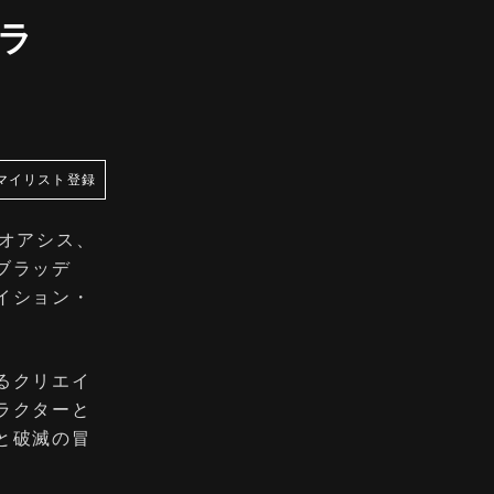
ラ
マイリスト登録
オアシス、
ブラッデ
イション・
るクリエイ
ラクターと
と破滅の冒
。