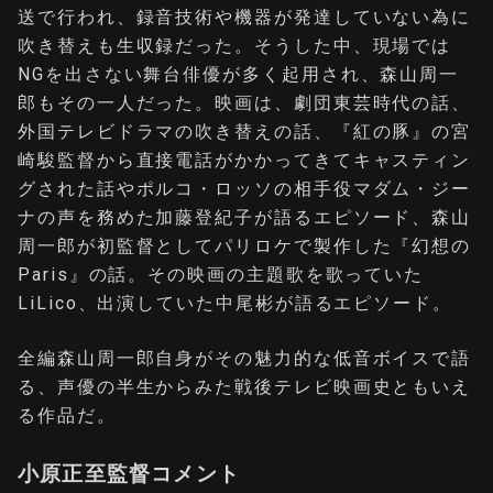
送で行われ、録音技術や機器が発達していない為に
吹き替えも生収録だった。そうした中、現場では
NGを出さない舞台俳優が多く起用され、森山周一
郎もその一人だった。映画は、劇団東芸時代の話、
外国テレビドラマの吹き替えの話、『紅の豚』の宮
崎駿監督から直接電話がかかってきてキャスティン
グされた話やポルコ・ロッソの相手役マダム・ジー
ナの声を務めた加藤登紀子が語るエピソード、森山
周一郎が初監督としてパリロケで製作した『幻想の
Paris』の話。その映画の主題歌を歌っていた
LiLico、出演していた中尾彬が語るエピソード。
全編森山周一郎自身がその魅力的な低音ボイスで語
る、声優の半生からみた戦後テレビ映画史ともいえ
る作品だ。
小原正至監督コメント