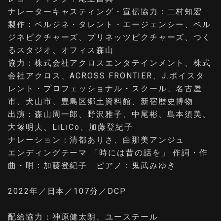
ナレーターキャスティング・宣伝協力：二村知宏
製作：ベルジネ・タレント・エージェンシー、ベル
ジネピクチャーズ、プリネッツピクチャーズ、つく
るスタジオ、オフィス森山
協力：株式会社アクロスエンタテインメント、株式
会社アクロス、ACROSS FRONTIER、J.ボイスタ
レント・プロフェッショナル・スクール、名古屋
市、犬山市、豊島区郷土資料館、新宿歴史博物
出演：森山周一郎、野沢雅子、中尾彬、島本須美、
大塚明夫、LiLiCo、加藤登紀子
ナレーション：清都ありさ、白那美アンジュ
エンディングテーマ 「時には昔の話を」 作詞・作
曲・唄：加藤登紀子 ピアノ：鬼武みゆき
2022年／日本／107分／DCP
配給協力：神原健太朗、ユーステール