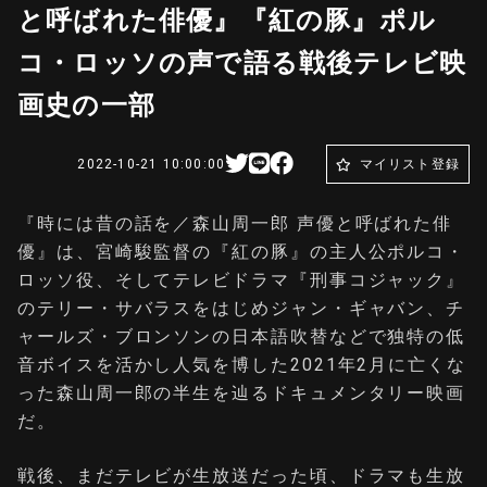
と呼ばれた俳優』『紅の豚』ポル
コ・ロッソの声で語る戦後テレビ映
画史の一部
2022-10-21 10:00:00
マイリスト登録
『時には昔の話を／森山周一郎 声優と呼ばれた俳
優』は、宮崎駿監督の『紅の豚』の主人公ポルコ・
ロッソ役、そしてテレビドラマ『刑事コジャック』
のテリー・サバラスをはじめジャン・ギャバン、チ
ャールズ・ブロンソンの日本語吹替などで独特の低
音ボイスを活かし人気を博した2021年2月に亡くな
った森山周一郎の半生を辿るドキュメンタリー映画
だ。
戦後、まだテレビが生放送だった頃、ドラマも生放