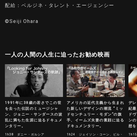
配給：ベルジネ・タレント・エージェンシー
©Seiji Ohara
一人の人間の人生に迫ったお勧め映画
デレ
1991年に38歳の若さでこの世
アメリカの近代主義から生まれ
紀最
を去った伝説のミュージシャ
た新しいデザインの潮流 “ミッ
ドヴ
ン、ジョニー・サンダースの波
ドセンチュリー・モダン”の旗
ンの
乱に満ちた生涯に迫るドキュメ
手、イームズ夫妻の素顔に迫る
想を
ンタリー。
ドキュメンタリー。
1h1
1h38
ダニー・ガルシア
1h24
ジェイソン・コーン、ビル・