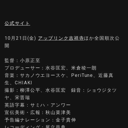
公式サイト
10⽉21⽇(金)
アップリンク吉祥寺
ほか全国順次公
開
監督：小原正至
プロデューサー：水谷匡宏、米倉稜一朗
音楽：サカノウエヨースケ、PeriTune、近藤真
生、CHIAKI
撮影：柳澤公平、水谷匡宏 録音：ショウジタツ
ヤ、宋晋瑞
英語字幕：サミハ・アンワー
宣伝美術・広報：秋山菜津美
予告編ナレーション：金子貴伸
レコーディング：尾立昌典