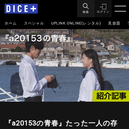
検索
ログイン
ホーム
スペシャル
UPLINK ONLINE(レンタル)
見放題
『a20153の青春』たった一人の存