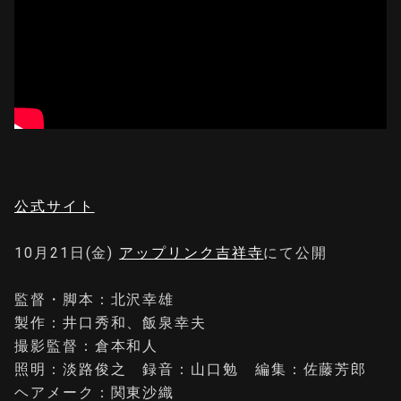
公式サイト
10⽉21⽇(金)
アップリンク吉祥寺
にて公開
監督・脚本：北沢幸雄
製作：井口秀和、飯泉幸夫
撮影監督：倉本和人
照明：淡路俊之 録音：山口勉 編集：佐藤芳郎
ヘアメーク：関東沙織