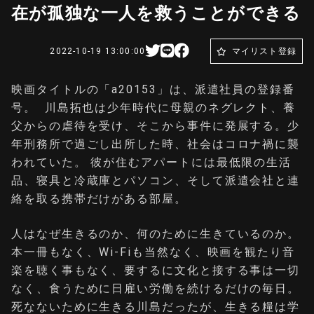
在が孤独な一人を救うことができる
2022-10-19 13:00:00
マイリスト登録
映画タイトルの「a20153」は、派遣社員の登録番
号。 川島拓也は少年時代に母親のネグレクト、養
父からの虐待を受け、そこから事件に発展する。少
年刑務所で過ごし出所した時、社会はコロナ禍に襲
われていた。 彼が住むアパートには最低限の生活
品、寝具と冷蔵庫とパソコン、そして派遣会社と連
絡を取る携帯だけがある部屋。
人はなぜ生きるのか、何のために生きているのか。
本一冊もなく、Wi-Fiも当然なく、映画を観たり音
楽を聴く事もなく、要するに文化と接する事は一切
なく、食うために日雇い労働を続けるだけの毎日。
死なないために生きる川島だったが、生きる糧は学