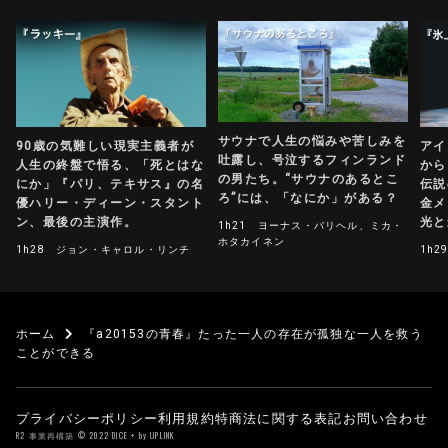
サウナで人生の悩みや苦しみを
90歳の気難しい現実主義者が
アイ
吐露し、号泣するフィンランド
人生の終盤で悟る、「死とはな
から
の男たち。“サウナのあるとこ
にか」『パリ、テキサス』の名
伝説
ろ”には、「なにか」がある？
優ハリー・ディーン・スタント
金メ
ン、最後の主演作。
光と
1h21
ヨーナス・バリヘル、ミカ・
ホタカイネン
1h28
ジョン・キャロル・リンチ
1h2
ホーム
『a20153の青春』たった一人の存在が孤独な一人を救う
ことができる
プライバシーポリシー
利用規約
特商法に関する表記
お問い合わせ
R2 事業再構築 © 2022 DICE + by UPLINK