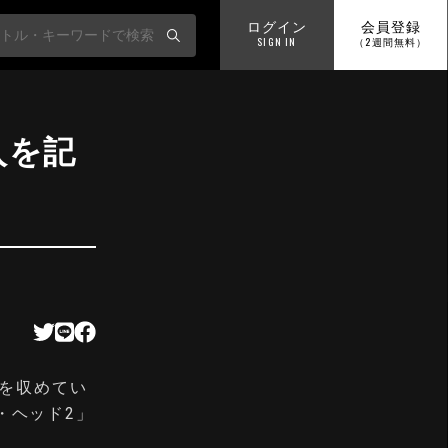
ログイン
会員登録
SIGN IN
（2週間無料）
入を記
績を収めてい
・ヘッド2」