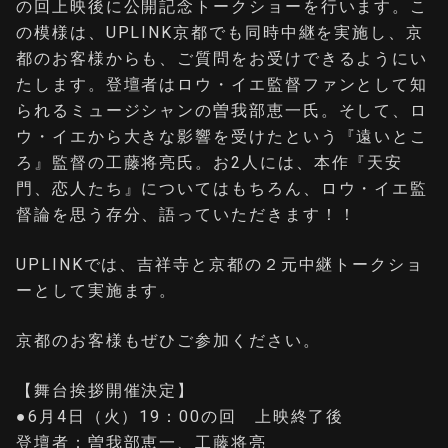
の回上映後に公開記念トークショーを行います。こ
の模様は、UPLINK京都でも同時中継を実施し、京
都のお客様からも、ご質問をお受けできるようにい
たします。登壇者はロウ・イエ監督ファンとして知
られるミュージシャンの曽我部恵一氏。そして、ロ
ウ・イエから大きな影響を受けたという『遠いとこ
ろ』監督の工藤将亮氏。お2人には、本作『天安
門、恋人たち』についてはもちろん、ロウ・イエ監
督論を思う存分、語っていただきます！！
UPLINKでは、吉祥寺と京都の２元中継トークショ
ーとして実施ます。
京都のお客様もぜひご参加ください。
【舞台挨拶開催決定】
●6月4日（火）19：00の回 上映終了後
登壇者：曽我部恵一、工藤将亮