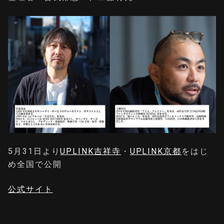
5月31日より
UPLINK吉祥寺
・
UPLINK京都
をはじ
め全国で公開
公式サイト