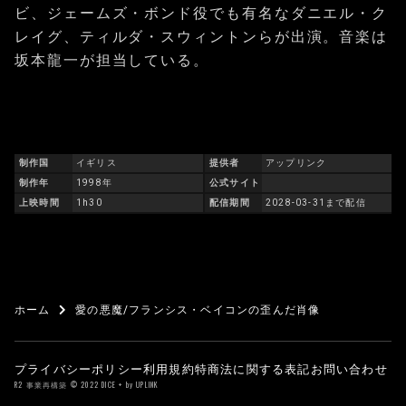
ビ、ジェームズ・ボンド役でも有名なダニエル・ク
レイグ、ティルダ・スウィントンらが出演。音楽は
坂本龍一が担当している。
制作国
イギリス
提供者
アップリンク
制作年
1998年
公式サイト
上映時間
1h30
配信期間
2028-03-31まで配信
ホーム
愛の悪魔/フランシス・ベイコンの歪んだ肖像
プライバシーポリシー
利用規約
特商法に関する表記
お問い合わせ
R2 事業再構築 © 2022 DICE + by UPLINK