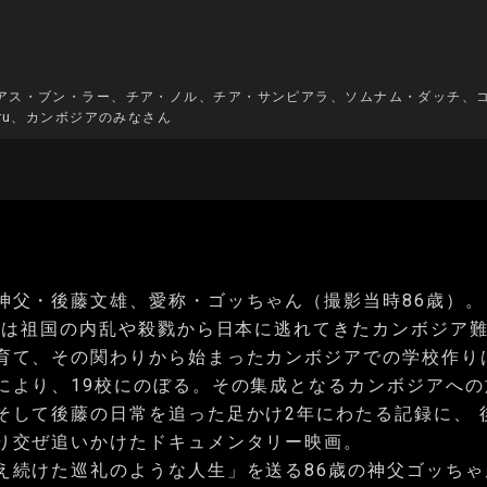
アス・ブン・ラー、チア・ノル、チア・サンピアラ、ソムナム・ダッチ、
aru、カンボジアのみなさん
神父・後藤文雄、愛称・ゴッちゃん（撮影当時86歳）。
、彼は祖国の内乱や殺戮から日本に逃れてきたカンボジア
育て、その関わりから始まったカンボジアでの学校作り
により、19校にのぼる。その集成となるカンボジアへの
そして後藤の日常を追った足かけ2年にわたる記録に、 
り交ぜ追いかけたドキュメンタリー映画。
え続けた巡礼のような人生」を送る86歳の神父ゴッちゃ