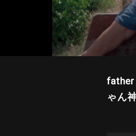
fath
ゃん