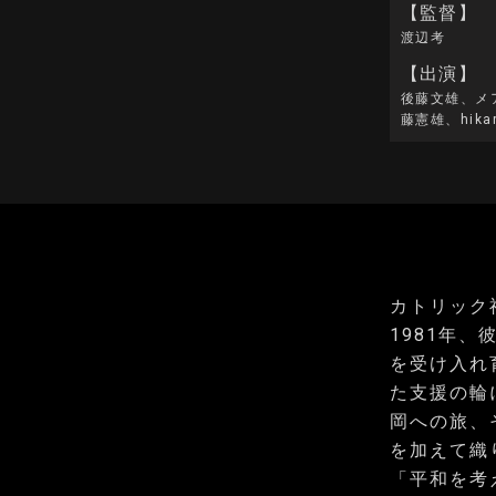
【監督】
渡辺考
【出演】
後藤文雄、メ
藤憲雄、hik
カトリック
1981年
を受け入れ
た支援の輪
岡への旅、
を加えて織
「平和を考