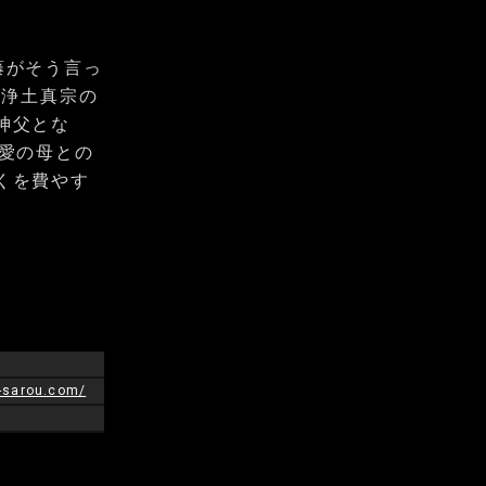
藤がそう言っ
、浄土真宗の
神父とな
愛の母との
くを費やす
e-sarou.com/