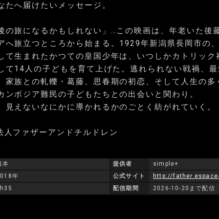
なたへ届けたいメッセージ。
後の旅になるかもしれない」…この映画は、年老いた後
アへ旅立つところから始まる。1929年新潟県長岡市の
して生まれたかつての皇国少年は、いつしかカトリック
して14人の子どもを育て上げた。逃れられない戦禍、最
、家族との軋轢・葛藤、思春期の初恋、そして人生の多
カンボジア難民の子どもたちとの出会いと関わり。
、見えないなにかに導かれるかのごとく紡がれていく。
法人ファザーアンドチルドレン
日本
提供者
simple+
2018年
公式サイト
http://father.espac
1h35
配信期間
2026-10-20まで配信