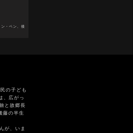
コン・ペン、後
難民の子ども
は、広がっ
旅と故郷長
後藤の半生
んが、いま